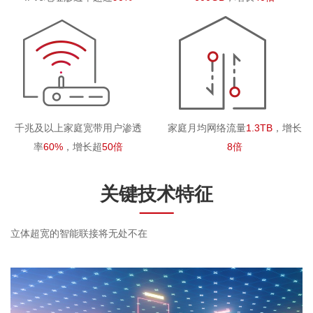
千兆及以上家庭宽带用户渗透
家庭月均网络流量
1.3TB
，增长
率
60%
，增长超
50倍
8倍
关键技术特征
立体超宽的智能联接将无处不在