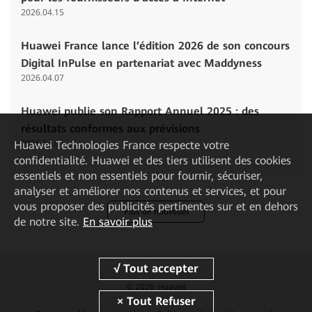
2026.04.15
Huawei France lance l’édition 2026 de son concours
Digital InPulse en partenariat avec Maddyness
2026.04.07
Huawei publie son Rapport Annuel 2025 : des
résultats conformes aux prévisions
Huawei Technologies France
respecte votre
2026.04.01
confidentialité. Huawei et des tiers utilisent des cookies
essentiels et non essentiels pour fournir, sécuriser,
analyser et améliorer nos contenus et services, et pour
vous proposer des publicités pertinentes sur et en dehors
Plus de nouvelles
de notre site.
En savoir plus
© 2026 Huawei