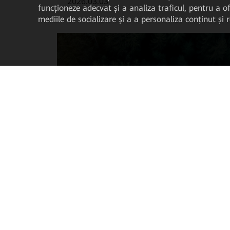
2026.03.03
funcționeze adecvat și a analiza traficul, pentru a of
mediile de socializare și a a personaliza conținut și
Huawei lansează un portofoliu complet
de soluții U6GHz pentru a valorifica...
2026.03.01