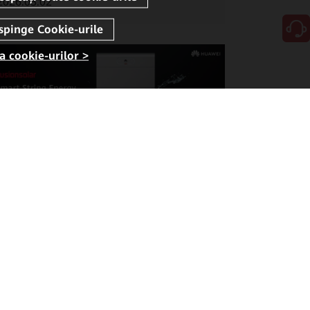
2026.03.02
a cookie-urilor >
Cum să alegi un sistem de stocare a
energiei pentru locuință? Care sunt...
2026.02.17