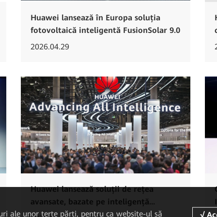
Huawei lansează în Europa soluția
fotovoltaică inteligentă FusionSolar 9.0
2026.04.29
Huawei lansează soluții de rețea
avansate, bazate pe inteligență...
uri ale unor terțe părți, pentru ca website-ul să