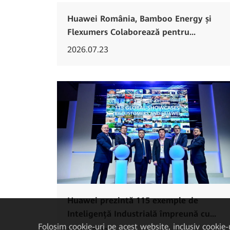
Huawei România, Bamboo Energy și
Flexumers Colaborează pentru...
2026.07.23
Huawei prezintă 115 exemple de
Inteligență Industrială împreună cu...
Folosim cookie-uri pe acest website, inclusiv cookie-