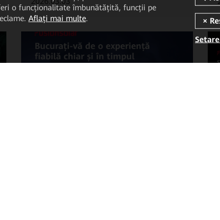
2026.03.03
eri o funcționalitate îmbunătățită, funcții pe
 reclame.
Aflați mai multe
.
Setare
Care sunt avantajele sistemelor de
stocare a energiei în baterii (BESS)?...
2026.02.24