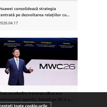
Huawei consolidează strategia
centrată pe dezvoltarea relațiilor cu...
2026.04.17
Cum accelerăm trecerea către era
Internetului agentic, bazată pe 5G-A ș...