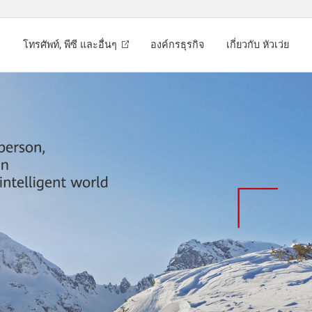
โทรศัพท์, พีซี และอื่นๆ
องค์กรธุรกิจ
เกี่ยวกับ หัวเว่ย