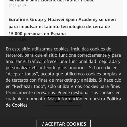
2025.12.17
Eurofirms Group y Huawei Spain Academy se unen
para impulsar el talento tecnológico de cerca de
15.000 personas en España
2025.11.04
En este sitio utilizamos cookies, incluidas cookies de
HUAWEI refuerza su servicio posventa en España
terceros, para que el sitio funcione correctamente y para
con un nuevo punto de atención físico en la tienda
analizar el tráfico, ofrecer una funcionalidad mejorada y
personalizar el contenido y los anuncios. Si hace clic en
de ANOVO care de Madrid
"Aceptar todas", acepta que utilicemos cookies propias y
2025.07.24
de terceros con fines de marketing y análisis. Si hace clic
en "Rechazar todo", sólo utilizaremos cookies para fines
técnicamente necesarios. Puede gestionar sus cookies en
cualquier momento. Más información en nuestra
Política
Más noticias
de Cookies