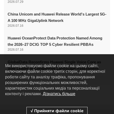
2026.07.29
China Unicom and Huawei Release World's Largest 5G-
A 100 MHz GigaUplink Network
2026.07.16
Huawei OceanProtect Data Protection Named Among
the 2026–27 DCIG TOP 5 Cyber Resilient PBBAs
2026.07.16
GlobalData Reconfirms Huawei Single Voice Core as
Ми використовуємо файли cookie на цьому сайті,
Sole Leader in Competitive Landscape Assessment
включаючи файли cookie третіх сторін, для коректної
2026.07.08
роботи сайту та аналізу трафіка, пропонування
розширених функціональних можливостей,
характеристик соціальних медіа та персоналізації
контенту і реклами.
Дізнатись більше