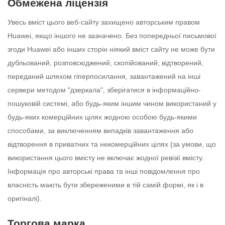
Обмежена ліцензія
Увесь вміст цього веб-сайту захищено авторським правом
Huawei, якщо іншого не зазначено. Без попередньої письмової
згоди Huawei або інших сторін ніякий вміст сайту не може бути
дубльований, розповсюджений, скопійований, відтворений,
переданий шляхом гіперпосилання, завантажений на інші
сервери методом "дзеркала", зберігатися в інформаційно-
пошуковій системі, або будь-яким іншим чином використаний у
будь-яких комерційних цілях жодною особою будь-якими
способами, за виключенням випадків завантаження або
відтворення в приватних та некомерційних цілях (за умови, що
використання цього вмісту не включає жодної ревізії вмісту.
Інформація про авторські права та інші повідомлення про
власність мають бути збереженими в тій самій формі, як і в
оригіналі).
Торгова марка