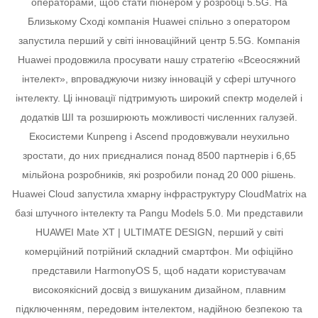
операторами, щоб стати піонером у розробці 5.5G. На
Близькому Сході компанія Huawei спільно з оператором
запустила перший у світі інноваційний центр 5.5G.
Компанія
Huawei продовжила просувати нашу стратегію «Всеосяжний
інтелект», впроваджуючи низку інновацій у сфері штучного
інтелекту. Ці інновації підтримують широкий спектр моделей і
додатків ШІ та розширюють можливості численних галузей.
Екосистеми Kunpeng і Ascend продовжували неухильно
зростати, до них приєдналися понад 8500 партнерів і 6,65
мільйона розробників, які розробили понад 20 000 рішень.
Huawei Cloud запустила хмарну інфраструктуру CloudMatrix на
базі штучного інтелекту та Pangu Models 5.0.
Ми представили
HUAWEI Mate XT | ULTIMATE DESIGN, перший у світі
комерційний потрійний складний смартфон.
Ми офіційно
представили HarmonyOS 5, щоб надати користувачам
високоякісний досвід з вишуканим дизайном, плавним
підключенням, передовим інтелектом, надійною безпекою та