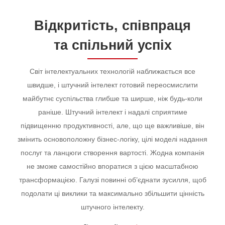
Відкритість, cпівпраця
та cпільний успіх
Світ інтелектуальних технологій наближається все
швидше, і штучний інтелект готовий переосмислити
майбутнє суспільства глибше та ширше, ніж будь-коли
раніше. Штучний інтелект і надалі сприятиме
підвищенню продуктивності, але, що ще важливіше, він
змінить основоположну бізнес-логіку, цілі моделі надання
послуг та ланцюги створення вартості. Жодна компанія
не зможе самостійно впоратися з цією масштабною
трансформацією. Галузі повинні об’єднати зусилля, щоб
подолати ці виклики та максимально збільшити цінність
штучного інтелекту.