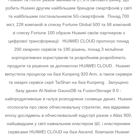
робить Huawei другим найбільшим брендом смартфонів у світі
та найбільшим постачальником 5G-смартфонів.
Понад 700
міст, 228 компаній зі списку Fortune Global 500 та 58 компаній
зі списку Fortune 100 обрали Huawei своїм партнером з
цифрової трансформації.
HUAWEI CLOUD пропонує понад
200 хмарних сервісів та 190 рішень, понад 3 мільйони
корпоративних користувачів та розробників розробляють
продукти та рішення за допомогою HUAWEI CLOUD.
Huawei
випустила процесор на базі Kunpeng 920 Arm, а також сервери
та хмарні сервіси серії TaiShan на базі Kunpeng.
Запущено
базу даних AI-Native GaussDB та FusionStorage 8.0 -
найпродуктивніше в галузі розподілене сховище даних. Huawei
оголосила про свою обчислювальну стратегію, яка відкриває
епоху досліджень в обчислювальній індустрії разом з Atlas 900,
найшвидшим у світі навчальним кластером ШІ, і кластерними
сервісами HUAWEI CLOUD на базі Ascend.
Компанія Huawei