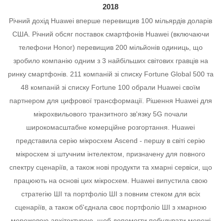
2018
Річний дохід Huawei вперше перевищив 100 мільярдів доларів
США.
Річний обсяг поставок смартфонів Huawei (включаючи
телефони Honor) перевищив 200 мільйонів одиниць, що
зробило компанію одним з 3 найбільших світових гравців на
ринку смартфонів.
211 компаній зі списку Fortune Global 500 та
48 компаній зі списку Fortune 100 обрали Huawei своїм
партнером для цифрової трансформації.
Рішення Huawei для
мікрохвильового транзитного зв'язку 5G почали
широкомасштабне комерційне розгортання.
Huawei
представила серію мікросхем Ascend - першу в світі серію
мікросхем зі штучним інтелектом, призначену для повного
спектру сценаріїв, а також нові продукти та хмарні сервіси, що
працюють на основі цих мікросхем.
Huawei випустила свою
стратегію ШІ та портфоліо ШІ з повним стеком для всіх
сценаріїв, а також об'єднала своє портфоліо ШІ з хмарною
мережевою архітектурою, щоб допомогти побудувати мережі