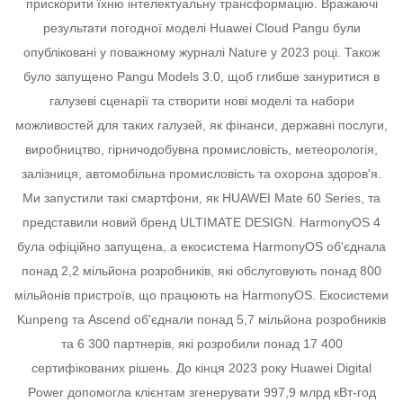
прискорити їхню інтелектуальну трансформацію.
Вражаючі
результати погодної моделі Huawei Cloud Pangu були
опубліковані у поважному журналі Nature у 2023 році. Також
було запущено Pangu Models 3.0, щоб глибше зануритися в
галузеві сценарії та створити нові моделі та набори
можливостей для таких галузей, як фінанси, державні послуги,
виробництво, гірничодобувна промисловість, метеорологія,
залізниця, автомобільна промисловість та охорона здоров'я.
Ми запустили такі смартфони, як HUAWEI Mate 60 Series, та
представили новий бренд ULTIMATE DESIGN.
HarmonyOS 4
була офіційно запущена, а екосистема HarmonyOS об'єднала
понад 2,2 мільйона розробників, які обслуговують понад 800
мільйонів пристроїв, що працюють на HarmonyOS.
Екосистеми
Kunpeng та Ascend об'єднали понад 5,7 мільйона розробників
та 6 300 партнерів, які розробили понад 17 400
сертифікованих рішень.
До кінця 2023 року Huawei Digital
Power допомогла клієнтам згенерувати 997,9 млрд кВт-год