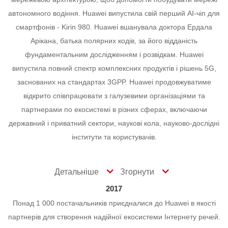
автономного водіння.
Huawei випустила свій перший АІ-чіп для
смартфонів - Kirin 980.
Huawei вшанувала доктора Ердала
Арікана, батька полярних кодів, за його відданість
фундаментальним дослідженням і розвідкам.
Huawei
випустила повний спектр комплексних продуктів і рішень 5G,
заснованих на стандартах 3GPP. Huawei продовжуватиме
відкрито співпрацювати з галузевими організаціями та
партнерами по екосистемі в різних сферах, включаючи
державний і приватний сектори, наукові кола, науково-дослідні
інститути та користувачів.
Детальніше
Згорнути
2017
Понад 1 000 постачальників приєдналися до Huawei в якості
партнерів для створення надійної екосистеми Інтернету речей.