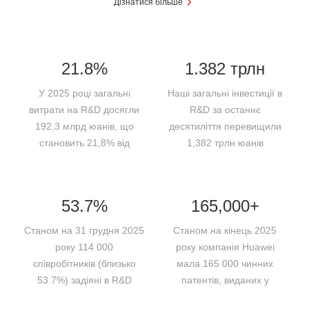
Дізнатися більше
21.8%
1.382 трлн
У 2025 році загальні
Наші загальні інвестиції в
витрати на R&D досягли
R&D за останнє
192,3 млрд юанів, що
десятиліття перевищили
становить 21,8% від
1,382 трлн юанів
нашого загального доходу
53.7%
165,000+
Станом на 31 грудня 2025
Станом на кінець 2025
року 114 000
року компанія Huawei
співробітників (близько
мала 165 000 чинних
53.7%) задіяні в R&D
патентів, виданих у
всьому світі