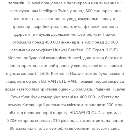
талантів.
Huawei працювала з партнерами над вивченням і
застосуванням Intelligent Twins у понад 600 сценаріях, що
охоплюють такі сектори, як уряд, комунальні послуги,
транспорт, виробництво, енергетика, фінанси, охорона
здоров'я та наукові дослідження.
Сертифікати Huawei
отримали понад 400 000 інженерів, з них понад 13 000
отримали сертифікат Huawei Certified ICT Expert (HCIE).
Мережі, побудовані компанією Huawei, допомогли багатьом
операторам досягти найкращих у своєму класі показників в
оцінках мереж LTE/5G. Компанія Huawei вкотре була названа
лідером в області 5G RAN і LTE RAN, посівши перше місце за
всіма категоріями критеріїв оцінок GlobalData.
Рішення Huawei
PowerStar були комерціалізовані на 400 000+ об'єктах по
всьому Китаю, щоб допомогти клієнтам заощадити 200 млн
кВт-год електроенергії щороку.
HUAWEI CLOUD запустила
220+ хмарних сервісів і 210 рішень, а також отримала понад
80 визнаних у галузі сертифікатів безпеки по всьому світу.