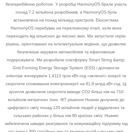
безперебійною роботою.
У розробці HarmonyOS брали участь
понад 7,2 мільйона розробників, а HarmonyOS була
встановлена на понад мільярд пристроїв. Екосистема
HarmonyOS перебуває на переломному етапі, коли вона
переходить від кількісних до якісних змін.
Ми запустили серію
рішень, орієнтованих на інтелектуальне водіння, що дозволяє
безпечніше керувати автомобілем та ефективніше
подорожувати.
Ми розробили платформу Smart String &amp;
Grid-Forming Energy Storage System (ESS) і допомогли
клієнтам згенерувати 1,4113 трлн кВт-год «зеленої» енергії та
скоротити споживання електроенергії на 81,8 млрд кВт-год. Ці
зусилля дозволили скоротити викиди CO2 більш ніж на 710
мільйонів метричних тонн.
ІКТ-рішення Huawei долучили до
цифрового світу понад 120 мільйонів людей у віддалених та
сільських районах у більш ніж 80 країнах світу.
Huawei
забезпечила швидке реагування та комунікаційну підтримку під
час понад 300 стихійних лих та великих подій у всьому світі.