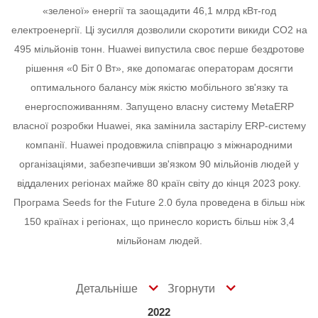
«зеленої» енергії та заощадити 46,1 млрд кВт-год
електроенергії. Ці зусилля дозволили скоротити викиди CO2 на
495 мільйонів тонн.
Huawei випустила своє перше бездротове
рішення «0 Біт 0 Вт», яке допомагає операторам досягти
оптимального балансу між якістю мобільного зв'язку та
енергоспоживанням.
Запущено власну систему MetaERP
власної розробки Huawei, яка замінила застарілу ERP-систему
компанії.
Huawei продовжила співпрацю з міжнародними
організаціями, забезпечивши зв'язком 90 мільйонів людей у
віддалених регіонах майже 80 країн світу до кінця 2023 року.
Програма Seeds for the Future 2.0 була проведена в більш ніж
150 країнах і регіонах, що принесло користь більш ніж 3,4
мільйонам людей.
Детальніше
Згорнути
2022