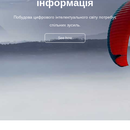
інформація
Побудова цифрового інтелектуального світу потребує
спільних зусиль.
See how