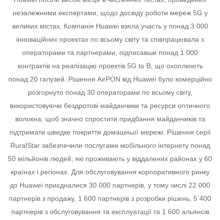
незалежними експертами, щодо досвіду роботи мереж 5G у
великих містах.
Компанія Huawei взяла участь у понад 3 000
інноваційних проектах по всьому світу та співпрацювала з
операторами та партнерами, підписавши понад 1 000
контрактів на реалізацію проектів 5G to B, що охоплюють
понад 20 галузей.
Рішення AirPON від Huawei було комерційно
розгорнуто понад 30 операторами по всьому світу,
використовуючи бездротові майданчики та ресурси оптичного
волокна, щоб значно спростити придбання майданчиків та
підтримати швидке покриття домашньої мережі.
Рішення серії
RuralStar забезпечили послугами мобільного інтернету понад
50 мільйонів людей, які проживають у віддалених районах у 60
країнах і регіонах.
Для обслуговування корпоративного ринку
до Huawei приєдналися 30 000 партнерів, у тому числі 22 000
партнерів з продажу, 1 600 партнерів з розробки рішень, 5 400
партнерів з обслуговування та експлуатації та 1 600 альянсів