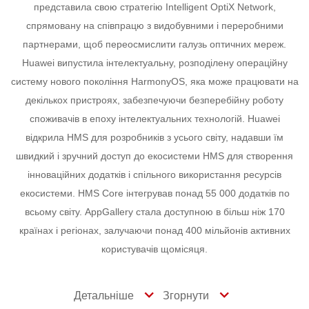
представила свою стратегію Intelligent OptiX Network,
спрямовану на співпрацю з видобувними і переробними
партнерами, щоб переосмислити галузь оптичних мереж.
Huawei випустила інтелектуальну, розподілену операційну
систему нового покоління HarmonyOS, яка може працювати на
декількох пристроях, забезпечуючи безперебійну роботу
споживачів в епоху інтелектуальних технологій.
Huawei
відкрила HMS для розробників з усього світу, надавши їм
швидкий і зручний доступ до екосистеми HMS для створення
інноваційних додатків і спільного використання ресурсів
екосистеми. HMS Core інтегрував понад 55 000 додатків по
всьому світу.
AppGallery стала доступною в більш ніж 170
країнах і регіонах, залучаючи понад 400 мільйонів активних
користувачів щомісяця.
Детальніше
Згорнути