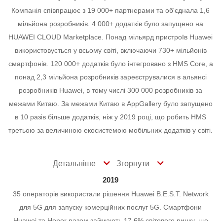
Компанія співпрацює з 19 000+ партнерами та об'єднала 1,6
мільйона розробників. 4 000+ додатків було запущено на
HUAWEI CLOUD Marketplace.
Понад мільярд пристроїв Huawei
використовується у всьому світі, включаючи 730+ мільйонів
смартфонів.
120 000+ додатків було інтегровано з HMS Core, а
понад 2,3 мільйона розробників зареєструвалися в альянсі
розробників Huawei, в тому числі 300 000 розробників за
межами Китаю. За межами Китаю в AppGallery було запущено
в 10 разів більше додатків, ніж у 2019 році, що робить HMS
третьою за величиною екосистемою мобільних додатків у світі.
Детальніше
Згорнути
2019
35 операторів використали рішення Huawei B.E.S.T. Network
для 5G для запуску комерційних послуг 5G.
Смартфони
Huawei та Honor разом займають 17,6% світового ринку, що