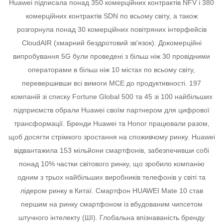
Huawei підписала понад 350 комерційних контрактів NFV і 380
комерційних контрактів SDN по всьому світу, а також
розгорнула понад 30 комерційних повітряних інтерфейсів
CloudAIR (хмарний бездротовий зв'язок).
Докомерційні
випробування 5G були проведені з більш ніж 30 провідними
операторами в більш ніж 10 містах по всьому світу,
перевершивши всі вимоги МСЕ до продуктивності.
197
компаній зі списку Fortune Global 500 та 45 зі 100 найбільших
підприємств обрали Huawei своїм партнером для цифрової
трансформації.
Бренди Huawei та Honor працювали разом,
щоб досягти стрімкого зростання на споживчому ринку. Huawei
відвантажила 153 мільйони смартфонів, забезпечивши собі
понад 10% частки світового ринку, що зробило компанію
одним з трьох найбільших виробників телефонів у світі та
лідером ринку в Китаї.
Смартфон HUAWEI Mate 10 став
першим на ринку смартфоном із вбудованим чипсетом
штучного інтелекту (ШІ). Глобальна впізнаваність бренду