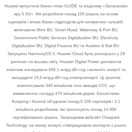
Huawei випустила бізнес-план GUIDE та ініціативу «Запалюємо
еру 5.5G».
Ми розробили понад 100 рішень на основі
сценаріїв і кілька бізнес-підрозділів для конкретних галузей,
включаючи Mine BU, Smart Road, Waterway & Port BU,
Government Public Services Digitalization BU, Electricity
Digitalization BU, Digital Finance BU та Aviation & Rail BU.
Запущено HarmonyOS 3.
Huawei Cloud було розгорнуто у 29
регіонах по всьому світу.
Huawei Digital Power допомогла
клієнтам згенерувати 695,1 млрд кВт-год «зеленої» енергії та
заощадити 19,5 млрд кВт-год електроенергії. Ці зусилля
компенсували 340 мільйонів тонн викидів CO2, що
еквівалентно посадці 470 мільйонів дерев.
Екосистеми
Kunpeng і Ascend об'єднали понад 5 200 партнерів і 3,1
мільйона розробників, які пропонують понад 14 000
сертифікованих рішень.
Запрацював вебсайт Chaspark
Technology, на якому можуть співпрацювати експерти з усього