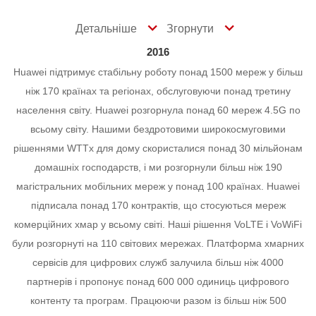
Детальніше
Згорнути
2016
Huawei підтримує стабільну роботу понад 1500 мереж у більш
ніж 170 країнах та регіонах, обслуговуючи понад третину
населення світу.
Huawei розгорнула понад 60 мереж 4.5G по
всьому світу. Нашими бездротовими широкосмуговими
рішеннями WTTx для дому скористалися понад 30 мільйонам
домашніх господарств, і ми розгорнули більш ніж 190
магістральних мобільних мереж у понад 100 країнах.
Huawei
підписала понад 170 контрактів, що стосуються мереж
комерційних хмар у всьому світі. Наші рішення VoLTE і VoWiFi
були розгорнуті на 110 світових мережах. Платформа хмарних
сервісів для цифрових служб залучила більш ніж 4000
партнерів і пропонує понад 600 000 одиниць цифрового
контенту та програм.
Працюючи разом із більш ніж 500