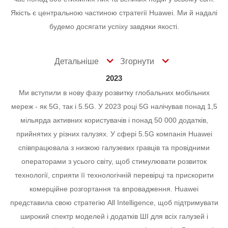
Якість є центральною частиною стратегії Huawei. Ми й надалі
будемо досягати успіху завдяки якості.
Детальніше
Згорнути
2023
Ми вступили в нову фазу розвитку глобальних мобільних
мереж - як 5G, так і 5.5G. У 2023 році 5G налічував понад 1,5
мільярда активних користувачів і понад 50 000 додатків,
прийнятих у різних галузях. У сфері 5.5G компанія Huawei
співпрацювала з низкою галузевих гравців та провідними
операторами з усього світу, щоб стимулювати розвиток
технології, сприяти її технологічній перевірці та прискорити
комерційне розгортання та впровадження.
Huawei
представила свою стратегію All Intelligence, щоб підтримувати
широкий спектр моделей і додатків ШІ для всіх галузей і