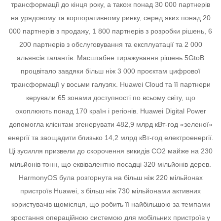
трансформації до кінця року, а також понад 30 000 партнерів
на урядовому та корпоративному ринку, серед яких понад 20
000 партнерів з продажу, 1 800 партнерів з розробки рішень, 6
200 партнерів з обслуговування та експлуатації та 2 000
альянсів талантів.
Масштабне тиражування рішень 5GtoB
процвітало завдяки більш ніж 3 000 проєктам цифрової
трансформації у восьми галузях.
Huawei Cloud та її партнери
керували 65 зонами доступності по всьому світу, що
охоплюють понад 170 країн і регіонів.
Huawei Digital Power
допомогла клієнтам згенерувати 482,9 млрд кВт-год «зеленої»
енергії та заощадити близько 14,2 млрд кВт-год електроенергії.
Ці зусилля призвели до скорочення викидів CO2 майже на 230
мільйонів тонн, що еквівалентно посадці 320 мільйонів дерев.
HarmonyOS була розгорнута на більш ніж 220 мільйонах
пристроїв Huawei, з більш ніж 730 мільйонами активних
користувачів щомісяця, що робить її найбільшою за темпами
зростання операційною системою для мобільних пристроїв у