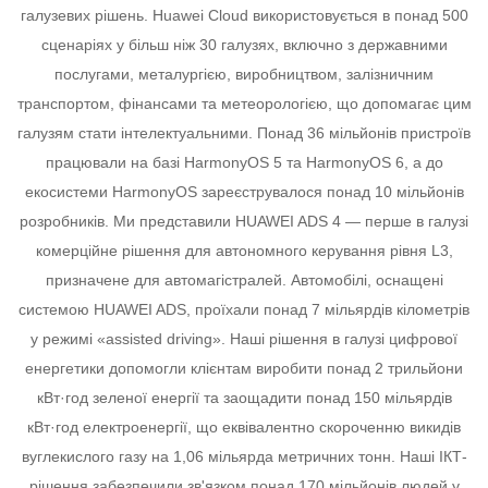
галузевих рішень.
Huawei Cloud використовується в понад 500
сценаріях у більш ніж 30 галузях, включно з державними
послугами, металургією, виробництвом, залізничним
транспортом, фінансами та метеорологією, що допомагає цим
галузям стати інтелектуальними.
Понад 36 мільйонів пристроїв
працювали на базі HarmonyOS 5 та HarmonyOS 6, а до
екосистеми HarmonyOS зареєструвалося понад 10 мільйонів
розробників.
Ми представили HUAWEI ADS 4 — перше в галузі
комерційне рішення для автономного керування рівня L3,
призначене для автомагістралей. Автомобілі, оснащені
системою HUAWEI ADS, проїхали понад 7 мільярдів кілометрів
у режимі «assisted driving».
Наші рішення в галузі цифрової
енергетики допомогли клієнтам виробити понад 2 трильйони
кВт·год зеленої енергії та заощадити понад 150 мільярдів
кВт·год електроенергії, що еквівалентно скороченню викидів
вуглекислого газу на 1,06 мільярда метричних тонн.
Наші ІКТ-
рішення забезпечили зв'язком понад 170 мільйонів людей у