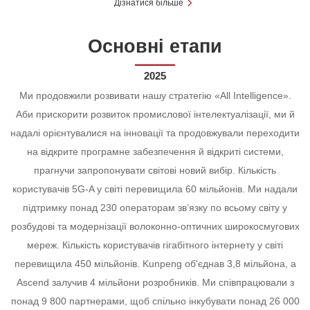
Дізнатися більше
Основні етапи
2025
Ми продовжили розвивати нашу стратегію «All Intelligence».
Аби прискорити розвиток промислової інтелектуалізації, ми й
надалі орієнтувалися на інновації та продовжували переходити
на відкрите програмне забезпечення й відкриті системи,
прагнучи запропонувати світові новий вибір.
Кількість
користувачів 5G-A у світі перевищила 60 мільйонів. Ми надали
підтримку понад 230 операторам зв’язку по всьому світу у
розбудові та модернізації волоконно-оптичних широкосмугових
мереж. Кількість користувачів гігабітного інтернету у світі
перевищила 450 мільйонів.
Kunpeng об'єднав 3,8 мільйона, а
Ascend залучив 4 мільйони розробників. Ми співпрацювали з
понад 9 800 партнерами, щоб спільно інкубувати понад 26 000