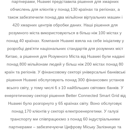
партнерами, Huawei представила рішення для хмарних
обчислень для клієнтів у понад 130 країнах та регіонах, а
також забезпечили понад два мільйони віртуальних машин і
420 хмарних центрів обробки даних.
Наші рішення для
розумного міста використовуються в більш ніж 100 містах у
понад 40 країнах. Компанія Huawei взяла на себе ініціативу у
розробці дев'яти національних стандартів для розумних міст
Китаю, а рішення для Розумного Міста від Huawei були надані
понад 800 мільйонам людей у більш ніж 200 містах понад 80
країн та регіонів.
У фінансовому секторі універсальні банківські
рішення Huawei обслуговують понад 300 фінансових установ
всього світу, у тому числі 6 з 10 найбільших світових банків. У
енергетичному секторі рішення Better Connected Smart Grid від
Huawei було розгорнуто у 65 країнах світу. Воно обслуговує
понад 170 клієнтів у секторі електроенергетики. У галузі
транспорту ми співпрацюємо з понад 60 індустріальними
партнерами – забезпечуючи Цифрову Міську Залізницю та