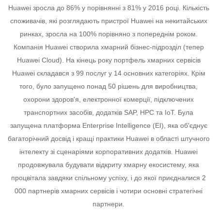
Huawei зросла до 86% у порівнянні з 81% у 2016 році. Кількість
споживачів, які розглядають пристрої Huawei на некитайських
ринках, зросла на 100% порівняно з попереднім роком.
Компанія Huawei створила хмарний бізнес-підрозділ (тепер
Huawei Cloud). На кінець року портфель хмарних сервісів
Huawei складався з 99 послуг у 14 основних категоріях. Крім
того, було запущено понад 50 рішень для виробництва,
охорони здоров'я, електронної комерції, підключених
транспортних засобів, додатків SAP, HPC та IoT.
Була
запущена платформа Enterprise Intelligence (EI), яка об'єднує
багаторічний досвід і кращі практики Huawei в області штучного
інтелекту зі сценаріями корпоративних додатків.
Huawei
продовжувала будувати відкриту хмарну екосистему, яка
процвітала завдяки спільному успіху, і до якої приєдналися 2
000 партнерів хмарних сервісів і чотири основні стратегічні
партнери.