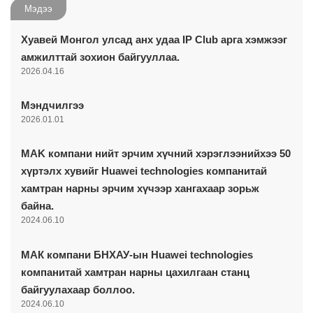
Мэдээ
Хуавей Монгол улсад анх удаа IP Club арга хэмжээг
амжилттай зохион байгууллаа.
2026.04.16
Мэндчилгээ
2026.01.01
MAK компани нийт эрчим хүчний хэрэглээнийхээ 50
хүртэлх хувийг Huawei technologies компанитай
хамтран нарны эрчим хүчээр хангахаар зорьж
байна.
2024.06.10
МАК компани БНХАУ-ын Huawei technologies
компанитай хамтран нарны цахилгаан станц
байгуулахаар боллоо.
2024.06.10