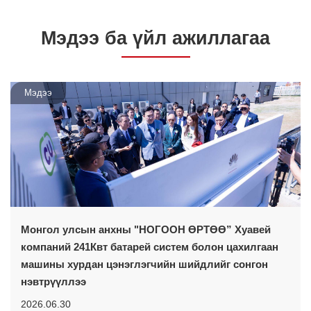
Мэдээ ба үйл ажиллагаа
Мэдээ
Монгол улсын анхны "НОГООН ӨРТӨӨ” Хуавей
компаний 241Квт батарей систем болон цахилгаан
машины хурдан цэнэглэгчийн шийдлийг сонгон
нэвтрүүллээ
2026.06.30