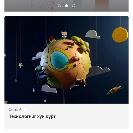
Хөтөлбөр
Технологииг хүн бүрт