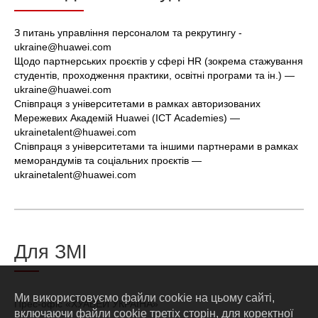
З питань управління персоналом та рекрутингу -
ukraine@huawei.com
Щодо партнерських проєктів у сфері HR (зокрема стажування
студентів, проходження практики, освітні програми та ін.) —
ukraine@huawei.com
Співпраця з університетами в рамках авторизованих
Мережевих Академій Huawei (ICT Academies) —
ukrainetalent@huawei.com
Співпраця з університетами та іншими партнерами в рамках
меморандумів та соціальних проєктів —
ukrainetalent@huawei.com
Для ЗМІ
Ми використовуємо файли cookie на цьому сайті,
Прес-офіс «ХУАВЕЙ УКРАЇНА»
включаючи файли cookie третіх сторін, для коректної