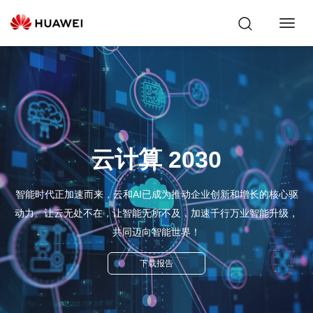
Toggl
Navig
云计算 2030
智能时代正加速而来，云和AI已成为推动企业创新和增长的核心驱
动力。让云无处不在，让智能无所不及，加速千行万业智能升级，
共同迈向智能世界！
下载报告