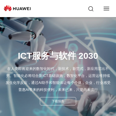
Toggl
Navig
ICT服务与软件 2030
在人类即将迎来的数智化时代，新技术，新范式，新应用层出不
穷。智能化必将结合新ICT基础设施，数智化平台，运营运维持续
发生化学反应，通过AI助手和智能体让每个个体，企业，行业感受
普惠AI带来的科技便利，未来已来，只是尚未流行
下载报告