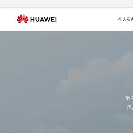
个人及
数
代