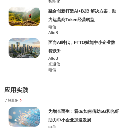
智能化
融合创新打造AI+B2B 解决方案，助
力运营商Token经营转型
电信
AItoB
面向AI时代，FTTO赋能中小企业数
智跃升
AItoB
光通信
电信
应用实践
了解更多
为增长而生：看du如何借助5G和光纤
助力中小企业加速发展
电信