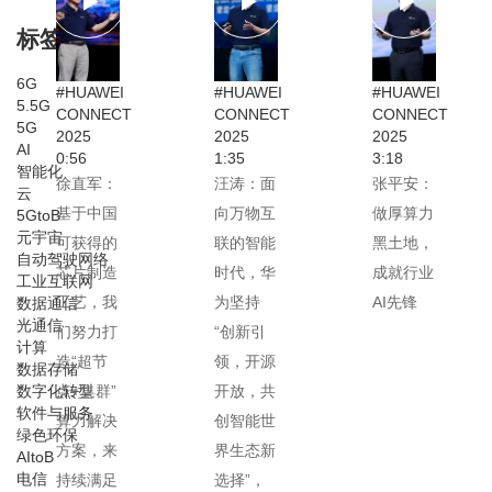
标签
6G
#HUAWEI
#HUAWEI
#HUAWEI
5.5G
CONNECT
CONNECT
CONNECT
5G
2025
2025
2025
AI
0:56
1:35
3:18
智能化
徐直军：
汪涛：面
张平安：
云
基于中国
向万物互
做厚算力
5GtoB
元宇宙
可获得的
联的智能
黑土地，
自动驾驶网络
芯片制造
时代，华
成就行业
工业互联网
工艺，我
为坚持
AI先锋
数据通信
光通信
们努力打
“创新引
计算
造“超节
领，开源
数据存储
数字化转型
点+集群”
开放，共
软件与服务
算力解决
创智能世
绿色环保
方案，来
界生态新
AItoB
电信
持续满足
选择”，