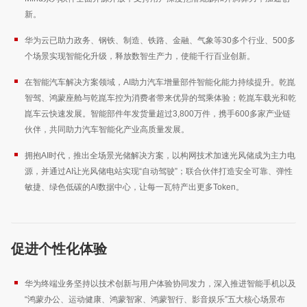
新。
华为云已助力政务、钢铁、制造、铁路、金融、气象等30多个行业、500多
个场景实现智能化升级，释放数智生产力，使能千行百业创新。
在智能汽车解决方案领域，AI助力汽车增量部件智能化能力持续提升。乾崑
智驾、鸿蒙座舱与乾崑车控为消费者带来优异的驾乘体验；乾崑车载光和乾
崑车云快速发展。智能部件年发货量超过3,800万件，携手600多家产业链
伙伴，共同助力汽车智能化产业高质量发展。
拥抱AI时代，推出全场景光储解决方案，以构网技术加速光风储成为主力电
源，并通过AI让光风储电站实现“自动驾驶”；联合伙伴打造安全可靠、弹性
敏捷、绿色低碳的AI数据中心，让每一瓦特产出更多Token。
促进个性化体验
华为终端业务坚持以技术创新与用户体验协同发力，深入推进智能手机以及
“鸿蒙办公、运动健康、鸿蒙智家、鸿蒙智行、影音娱乐”五大核心场景布