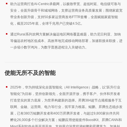
助力运营商打造AI-Centric承载网，以极致带宽、超低时延、电信级可靠与
安全，全面升级骨干和城域网络，支撑运营商业务高质量发展；围绕家庭宽
带业务创新升级，支持50多家运营商发布FTTR套餐，全面赋能家庭智能
化，截至2025年底，全球千兆用户已突破4.5亿。
通过Rural系列农网方案解决偏远地区网络覆盖难题，助力尼日利亚、加纳
等偏远农村地区低成本、高效率地完成移动网络部署，加速联接未联接，进
一步缩小数字鸿沟，为数字普惠进程注入关键动力。
使能无所不及的智能
2025年，华为持续深化全面智能化（All Intelligence）战略，以“跃升行业
智能化”为目标，坚持创新领先，全面开源开放，携手客户、伙伴和开发者
打造坚实的算力底座，为世界构建新的选择。昇腾384超节点规模服务于互
联网、金融、运营商、电力等行业，筑牢算力根基。鲲鹏、昇腾生态稳步发
展，已有380万鲲鹏开发者和400万昇腾开发者，与超过9,800家伙伴共同
孵化26,000多个行业解决方案；鲲鹏应用使能套件BoostKit、昇腾CANN和
Mind系列软件全面开源开放，支持用户深度挖潜鲲鹏和昇腾算力，加速创