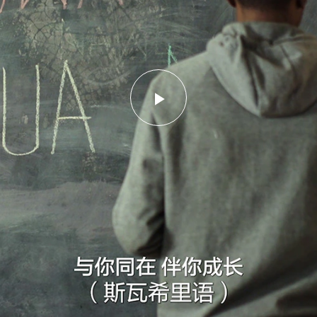
播
放
视
频