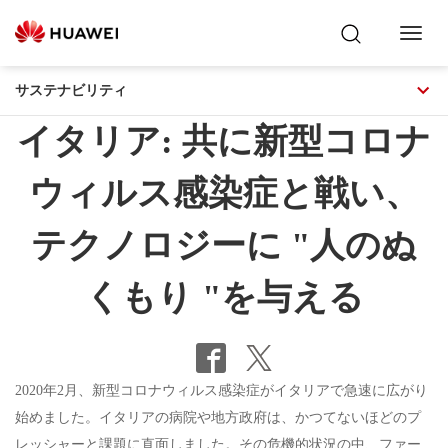
Toggl
Naviga
サステナビリティ
イタリア: 共に新型コロナ
ウィルス感染症と戦い、
テクノロジーに "人のぬ
くもり "を与える
2020年2月、新型コロナウィルス感染症がイタリアで急速に広がり
始めました。イタリアの病院や地方政府は、かつてないほどのプ
レッシャーと課題に直面しました。その危機的状況の中、ファー