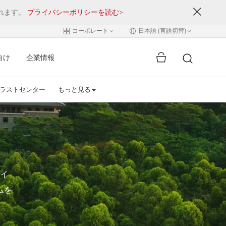
されます。
プライバシーポリシーを読む>
コーポレート
日本語 (言語切替)
向け
企業情報
ラストセンター
もっと見る
ス
イ
ムを
。