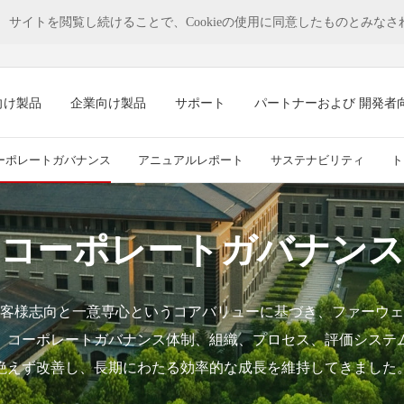
す。 サイトを閲覧し続けることで、Cookieの使用に同意したものとみな
向け製品
企業向け製品
サポート
パートナーおよび 開発者
ーポレートガバナンス
アニュアルレポート
サステナビリティ
ト
コーポレートガバナン
客様志向と一意専心というコアバリューに基づき、ファーウェ
、コーポレートガバナンス体制、組織、プロセス、評価システ
絶えず改善し、長期にわたる効率的な成長を維持してきました