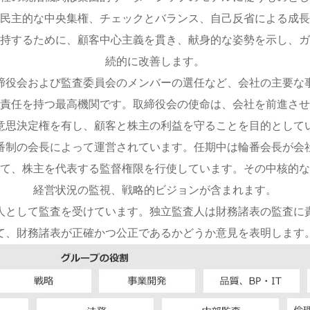
民主的な中央集権、チェックとバランス、自己反省による成長
持するために、顧客中心主義を貫き、献身的な姿勢を示し、ガ
続的に改善します。
締役会および監査委員会のメンバーの選任など、会社の主要な
責任を持つ最高機関です。取締役会の使命は、会社を前進させ
意思決定権を有し、顧客と株主の利益を守ることを目的として
番制の会長によって運営されています。任期中は輪番会長が会
て、株主を代表する監督権限を行使しています。その中核的な
経営状況の監視、戦略的ビジョンが含まれます。
監査人として監査を受けています。独立監査人は財務諸表の監査
て、財務諸表が正確かつ公正であるかどうか意見を表明します