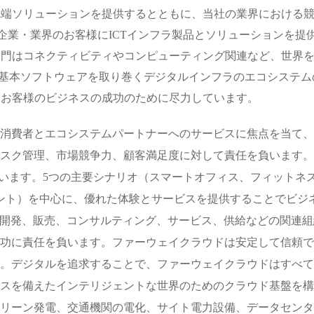
先端ソリューションを提供するとともに、当社の業界における
や企業・業界のお客様にICTインフラ製品とソリューションを
門はコネクティビティやコンピューティング関連など、世界を
Euler関連の基本ソフトウェアを取り巻くデジタルインフラのエコ
、お客様のビジネスの成功のために尽力しています。
消費者とエコシステムパートナーへのサービスに焦点を当て、
スク管理、市場競争力、顧客満足度に対して責任を負います。
でいます。5つの主要シナリオ（スマートオフィス、フィットネ
ント）を中心に、優れた体験とサービスを提供することでビジ
d）は研究開発、販売、コンサルティング、サービス、供給などの関
功に責任を負います。ファーウェイクラウドは安定して信頼で
。デジタルを追求することで、ファーウェイクラウドはすべて
スを備えたインテリジェントな世界のためのクラウド基盤を構
リーン発電、交通機関の電化、サイト電力設備、データセンタ