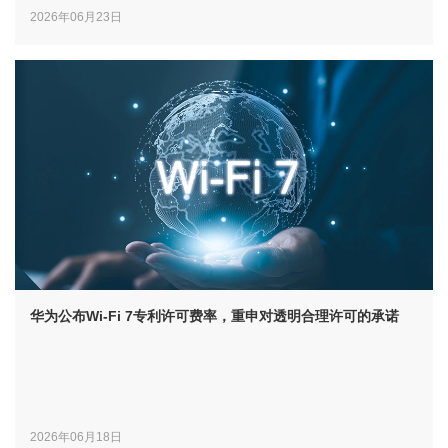
2026年06月23日
华为公布Wi-Fi 7专利许可费率，重申对透明合理许可的承诺
2026年06月18日