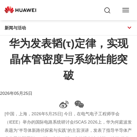
Toggl
Navig
新闻与活动
华为发表韬(τ)定律，实现
晶体管密度与系统性能突
破
2026年05月25日
[中国，上海，2026年5月25日] 今日，在电气电子工程师学会
（IEEE）举办的国际电路系统研讨会ISCAS 2026上，华为何庭波发
表题为“半导体新路径探索与实践”的主旨演讲，发表了指导半导体产