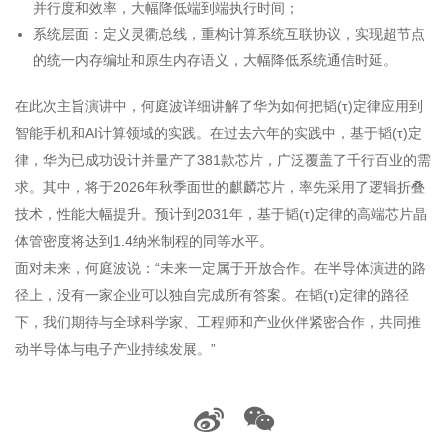
并行度和效率，大幅降低端到端执行时间；
系统层面：定义灵衢总线，重构计算系统互联协议，实现超节点
的统一内存编址和原生内存语义，大幅降低系统通信时延。
在此次主旨演讲中，何庭波详细讲解了华为如何把韬(τ)定律应用到
智能手机和AI计算领域的实践。在过去六年的实践中，基于韬(τ)定
律，华为已成功设计并量产了381款芯片，广泛覆盖了千行百业的需
求。其中，将于2026年秋季面世的麒麟芯片，率先采用了逻辑折叠
技术，性能大幅提升。预计到2031年，基于韬(τ)定律的高端芯片晶
体管密度将达到1.4纳米制程的同等水平。
面对未来，何庭波说：“未来一定属于开放合作。在半导体演进的路
径上，没有一家企业可以独自完成所有答案。在韬(τ)定律的路径
下，我们期待与全球科学家、工程师和产业伙伴紧密合作，共同推
动半导体与电子产业持续发展。”