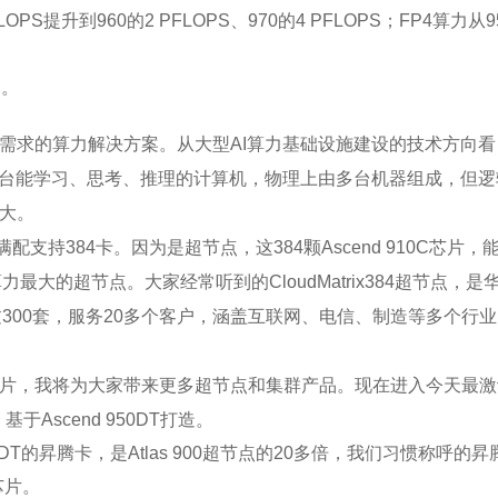
S提升到960的2 PFLOPS、970的4 PFLOPS；FP4算力从950
番。
需求的算力解决方案。从大型AI算力基础设施建设的技术方向
一台能学习、思考、推理的计算机，物理上由多台机器组成，但
大。
，满配支持384卡。因为是超节点，这384颗Ascend 910C芯
球算力最大的超节点。大家经常听到的CloudMatrix384超节点，是
过300套，服务20多个客户，涵盖互联网、电信、制造等多个行业。可以
片，我将为大家带来更多超节点和集群产品。现在进入今天最激
，基于Ascend 950DT打造。
d 950DT的昇腾卡，是Atlas 900超节点的20多倍，我们习惯称呼的
T芯片。