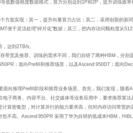
XFP4等低数值精度数据格式，算力分别达到1P和2P，提升训练效
方面实现：其一，提升向量算力占比；其二，采用创新的新同构设计
SIMT便于灵活处理“碎片化”数据；其三，把内存访问颗粒度从5
倍，达到2TB/s。
宽及推荐、训练的需求不同，我们自研了两种HBM，分别是：HiBL
d 950PR：面向Prefill和推荐场景，以及Ascend 950DT：面向
，主要面向推理Prefill阶段和推荐业务场景。首先，我们发现，随
次是在电子商务、内容平台、社交媒体等业务应用中，要求推荐算
算法都是计算密集型，对计算并行的能力要求高，但对内存访问带宽
也不高。Ascend 950PR 采用了华为自研的低成本HBM，HiBL