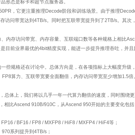
产品形态是标卡和超节点服务器。
end 950PR，它更注重推理Decode阶段和训练场景。由于推理D
内存访问带宽达到4TB/s。同时把互联带宽提升到了2TB/s。其次，支持
在算力、内存访问带宽、内存容量、互联端口数等各种规格上相比Asc
它是目前业界最优的4bit精度实现，能进一步提升推理吞吐，并且
颗芯片的一些规格还在讨论中。总体方向是，在各项指标上大幅度升
P4算力、FP8算力、互联带宽要全面翻倍，内存访问带宽至少增加1.5倍
，总体上，我们将以几乎一年一代算力翻倍的速度，同时围绕更
scend 910B/910C，从Ascend 950开始的主要变化包
 BF16 / FP8 / MXFP8 / HiF8 / MXFP4 / HiF4等；
970系列提升到4TB/s；