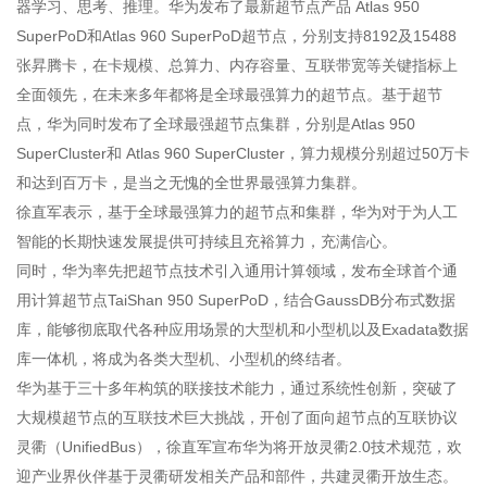
器学习、思考、推理。华为发布了最新超节点产品 Atlas 950
SuperPoD和Atlas 960 SuperPoD超节点，分别支持8192及15488
张昇腾卡，在卡规模、总算力、内存容量、互联带宽等关键指标上
全面领先，在未来多年都将是全球最强算力的超节点。基于超节
点，华为同时发布了全球最强超节点集群，分别是Atlas 950
SuperCluster和 Atlas 960 SuperCluster，算力规模分别超过50万卡
和达到百万卡，是当之无愧的全世界最强算力集群。
徐直军表示，基于全球最强算力的超节点和集群，华为对于为人工
智能的长期快速发展提供可持续且充裕算力，充满信心。
同时，华为率先把超节点技术引入通用计算领域，发布全球首个通
用计算超节点TaiShan 950 SuperPoD，结合GaussDB分布式数据
库，能够彻底取代各种应用场景的大型机和小型机以及Exadata数据
库一体机，将成为各类大型机、小型机的终结者。
华为基于三十多年构筑的联接技术能力，通过系统性创新，突破了
大规模超节点的互联技术巨大挑战，开创了面向超节点的互联协议
灵衢（UnifiedBus），徐直军宣布华为将开放灵衢2.0技术规范，欢
迎产业界伙伴基于灵衢研发相关产品和部件，共建灵衢开放生态。