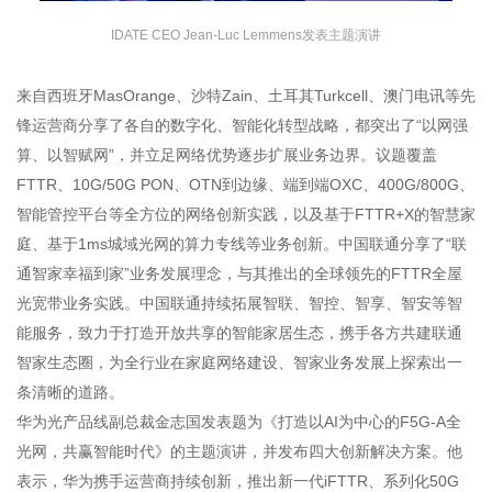
IDATE CEO Jean-Luc Lemmens发表主题演讲
来自西班牙MasOrange、沙特Zain、土耳其Turkcell、澳门电讯等先
锋运营商分享了各自的数字化、智能化转型战略，都突出了“以网强
算、以智赋网”，并立足网络优势逐步扩展业务边界。议题覆盖
FTTR、10G/50G PON、OTN到边缘、端到端OXC、400G/800G、
智能管控平台等全方位的网络创新实践，以及基于FTTR+X的智慧家
庭、基于1ms城域光网的算力专线等业务创新。中国联通分享了“联
通智家幸福到家”业务发展理念，与其推出的全球领先的FTTR全屋
光宽带业务实践。中国联通持续拓展智联、智控、智享、智安等智
能服务，致力于打造开放共享的智能家居生态，携手各方共建联通
智家生态圈，为全行业在家庭网络建设、智家业务发展上探索出一
条清晰的道路。
华为光产品线副总裁金志国发表题为《打造以AI为中心的F5G-A全
光网，共赢智能时代》的主题演讲，并发布四大创新解决方案。他
表示，华为携手运营商持续创新，推出新一代iFTTR、系列化50G