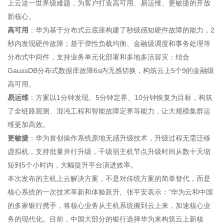
上云这一世界级难题，为客户打造高可用、易运维、更敏捷的开放
新核心。
高可用
：华为基于分布式云底座构建了秒级感知硬件故障的能力，2
秒内发现硬件故障；基于弹性负载均衡、金融级调度和事务处理等
分布式中间件，支持业务单元化部署和多地多活容灾；结合
GaussDB分布式数据库故障6s内无感切换，构筑云上5个9的金融级
高可用。
易运维
：方案以1分钟发现、5分钟定界、10分钟恢复为目标，构筑
了全链路观测、混沌工程和智能故障定界等能力，让大规模集群运
维更加高效。
更敏捷
：华为首创操作系统原地无感升级技术，升级过程无需迁移
虚拟机，支持批量并行升级，千级宿主机节点升级时间从数十天缩
短到5个小时内，大幅提升平台演进效率。
本次发布的主机上云解决方案，不是对传统方案的简单替代，而是
核心系统的一次技术革新和体验跃升。张平安表示：“华为云和中国
的多家银行携手，将核心业务从主机系统搬到云上来，加速核心业
务的现代化。目前，中国大部分的银行选择华为来构筑云上新核