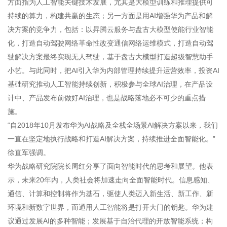
方面指为人工智能关键技术发展，尤其是大模型训练和推理提供可
持续的算力，构建共赢的生态；另一方面是用AI增强华为产品和解
决方案的竞争力，包括：以昇腾云服务与盘古大模型使能行业智能
化，打造自动驾驶网络革命性改变通信网络运维模式，打造自动驾
驶解决方案最终实现无人驾驶，基于盘古大模型打造超级智慧助手
小艺。与此同时，把AI引入华为内部管理持续提升运营效率，投资AI
基础研究推动人工智能持续创新，积极参与全球AI治理，在产品设
计中、产品发布前做好AI治理，也是战略落地必不可少的重点措
施。
“自2018年10月发布华为AI战略及全栈全场景AI解决方案以来，我们
一直在坚定地执行战略和打造AI解决方案，持续推进全面智能化。”
徐直军强调。
华为战略研究院院长周红分享了面向智能时代的思考和展望。他表
示，未来20年内，人类社会将加速走向全面智能时代。信息感知、
通信、计算和控制将作为基石，驱使人类迈入新生活、新工作、新
环境和新数字世界，而通用人工智能将是打开大门的钥匙。华为建
议通过发展AI的多种智能；发展基于自治代理的开放智能系统；构