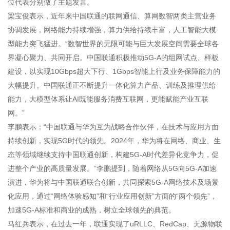
位代表分别做了主题发言。
梁宝俊表示，近年来中国联通的联网通信、算网数智两类主营业务
协调发展，网络能力持续增强，算力供给持续丰富，人工智能大模
型能力突飞猛进。“数智世界的无限可能与巨大发展空间需要全球各
界凝心聚力、共同开启。中国联通积极推动5G-A的组网试点、样板
建设，以实现10Gbps超大下行、1Gbps智能上行及业务保障能力的
大幅提升。中国联通正不断提升一体化算力产品、训练及推理供给
能力，大模型体系让AI既能服务消费互联网，更能赋能产业互联
网。”
李鹏表示：“中国联通与华为互为战略合作伙伴，在技术与应用方面
持续创新，实现5G时代的领先。2024年，华为将在网络、商业、生
态等领域继续支持中国联通创新，构建5G-A时代差异化竞争力，促
进整个产业的高质量发展。”李鹏提到，随着网络从5G向5G-A加速
演进，华为将与中国联通联合创新，共同探索5G-A网络技术及场景
化应用，通过“网络体验感知”和“行业应用创新”方面的“两个领先”，
加速5G-A标准和商业的成熟，树立全球领先的典范。
马红兵表示，在过去一年，联通实现了uRLLC、RedCap、无源物联