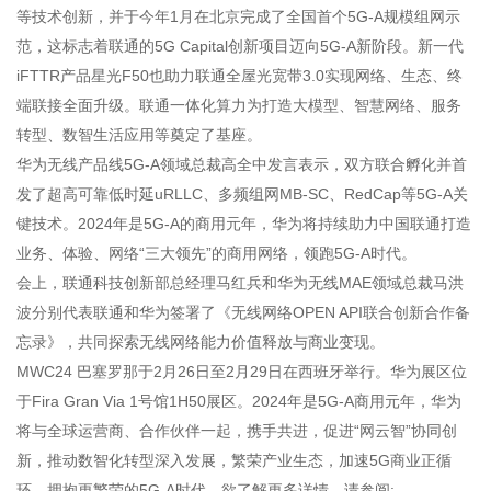
等技术创新，并于今年1月在北京完成了全国首个5G-A规模组网示
范，这标志着联通的5G Capital创新项目迈向5G-A新阶段。新一代
iFTTR产品星光F50也助力联通全屋光宽带3.0实现网络、生态、终
端联接全面升级。联通一体化算力为打造大模型、智慧网络、服务
转型、数智生活应用等奠定了基座。
华为无线产品线5G-A领域总裁高全中发言表示，双方联合孵化并首
发了超高可靠低时延uRLLC、多频组网MB-SC、RedCap等5G-A关
键技术。2024年是5G-A的商用元年，华为将持续助力中国联通打造
业务、体验、网络“三大领先”的商用网络，领跑5G-A时代。
会上，联通科技创新部总经理马红兵和华为无线MAE领域总裁马洪
波分别代表联通和华为签署了《无线网络OPEN API联合创新合作备
忘录》，共同探索无线网络能力价值释放与商业变现。
MWC24 巴塞罗那于2月26日至2月29日在西班牙举行。华为展区位
于Fira Gran Via 1号馆1H50展区。2024年是5G-A商用元年，华为
将与全球运营商、合作伙伴一起，携手共进，促进“网云智”协同创
新，推动数智化转型深入发展，繁荣产业生态，加速5G商业正循
环，拥抱更繁荣的5G-A时代。欲了解更多详情，请参阅: