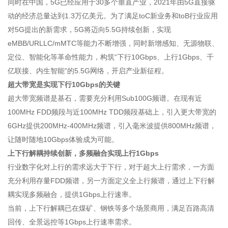
同时在中国，5G已经应用于30多个垂直产业，2021年由5G直接驱
动的经济总量达到1.3万亿美元。为了满足toC新业务和toB行业应用
对5G提出的新需求，5G将迈向5.5G持续创新，实现
eMBB/URLLC/mMTC等能力不断增强，同时新增感知、无源物联、
定位、智能化等革命性能力，构筑“下行10Gbps、上行1Gbps、千
亿联接、内生智能”的5.5G网络，开启产业新征程。
超大带宽是实现下行10Gbps的关键
超大带宽频谱是基石，需要充分利用Sub100G频谱。在现有近
100MHz FDD频段与近100MHz TDD频段基础上，引入更大带宽的
6GHz提供200MHz-400MHz频谱，引入毫米波提供800MHz频谱，
让随时随地10Gbps体验成为可能。
上下行解耦持续创新，多频融合实现上行1Gbps
行业数字化对上行的需求远大于下行，对于超大上行需求，一方面
充分利用存量FDD频谱，另一方面定义全上行频谱，通过上下行解
耦实现多频融合，提供1Gbps上行速率。
当前，上下行解耦已在煤矿、钢铁等多个场景商用，满足百路高清
回传、全景远控等1Gbps上行速率需求。