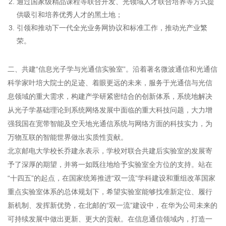
通过国家级精品课程等联合开发、光领域人才联合培养等方式提
供吸引和培养优秀人才的黑土地；
引领和推动下一代全光业务网协议和标准工作，推动光产业繁
荣。
二、共建“信息光子学与光通信实验室”。沿着著名微波通信和光通信
科学家叶培大院士的足迹、着眼更远的未来，服务于光通信与光信
息领域的重大需求，构建产学研紧密结合的创新体系，系统地解决
从光子学基础理论到系统网络发展中面临的重大科技问题，大力增
强我国在宽带智能及空天地光通信系统与网络方面的科技实力，为
万物互联的智能世界做出实质性贡献。
北京邮电大学校长乔建永表示，学校对联合共建后实验室的发展寄
予了深厚的期望，并将一如既往地给予实验室全方位的支持。站在
“十四五”的起点，在国家统筹推进“双一流”学科建设和重组改革国家
重点实验室体系的总体规划下，希望实验室能够找准新定位、履行
新机制、发挥新优势，在北邮的“双一流”建设中，在华为公司未来的
可持续发展中做出更新、更大的贡献。在信息通信领域内，打造一