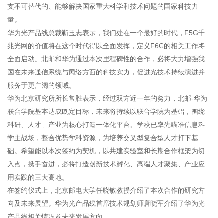
支不可替代的、能够解决国家重大科学和技术问题的国家科技力
量。
华为光产品线总裁靳玉志表示，我们处在一个最好的时代，F5G千
兆光网的价值将在这个时代得以全面发挥，定义F6G的相关工作将
全面启动。北邮和华为通过本次里程碑性的合作，必将大力增强我
国在未来通信系统与网络方面的科技实力，促进光技术持续演进并
服务于更广阔的领域。
华为北京研究所所长常胜表示，经过双方近一年的努力，北邮-华为
联合学院基本达成既定目标，未来将持续以联合学院为基础，围绕
科研、人才、产业为核心打造一体化平台。学校已率先瞄准信息科
学主战场，整合优势学科资源，为培养交叉型复合型人才打下基
础。希望能以本次签约为契机，以共建实验室和长期合作框架为切
入点，携手奋进，必将打造创新技术孵化、高端人才聚集、产业应
用实践的三大高地。
在签约仪式上，北京邮电大学任晓敏教授介绍了本次合作的研究方
向及未来展望。华为光产品线首席技术规划师唐晓军介绍了华为光
产品线相关情况及未来发展方向。