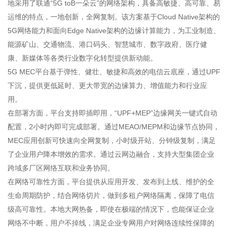
地采用了联通“5G toB一朵云”的网络架构，具备高敏捷、高可靠、易
运维的特点，一地创新，全网复制。该方案基于Cloud Native架构的
5G网络能力和面向Edge Native架构的边缘计算能力，为工业制造、
能源矿山、交通物流、港口码头、智慧城市、数字政府、医疗健
康、新媒体等各类行业数字化转型提供新动能。
5G MEC平台基于弹性、健壮、敏捷和高效的电信云底座，通过UPF
下沉，提供更低延时、更大带宽的边缘算力、增值能力和行业应
用。
在部署方面，平台支持即插即用，“UPF+MEP”边缘网关一键式自动
配置，2小时内即可完成部署。通过MEAO/MEPM和边缘节点协同，
MEC应用创新可快速向全网复制，小时级开站、分钟级复制，满足
了企业用户降本增效的需求。通过云网边融合，支持大型集团企业
跨域多厂区网络互联和业务协同。
在网络可靠性方面，平台提供从应用开发、发布到上线、维护的全
生命周期防护，结合网络切片，做到多租户网络隔离，保障了电信
级高可靠性。本地大网热备，即使在极端的情况下，也能保证企业
网络不中断，用户不掉线，满足企业专网用户对网络连续性保障的