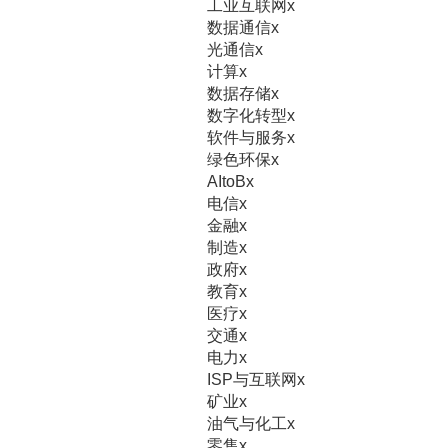
工业互联网
x
数据通信
x
光通信
x
计算
x
数据存储
x
数字化转型
x
软件与服务
x
绿色环保
x
AItoB
x
电信
x
金融
x
制造
x
政府
x
教育
x
医疗
x
交通
x
电力
x
ISP与互联网
x
矿业
x
油气与化工
x
零售
x