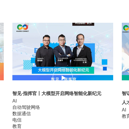
17:13
13:
智见·指挥官丨大模型开启网络智能化新纪元
智
AI
人
自动驾驶网络
AI
数据通信
教
电信
教育