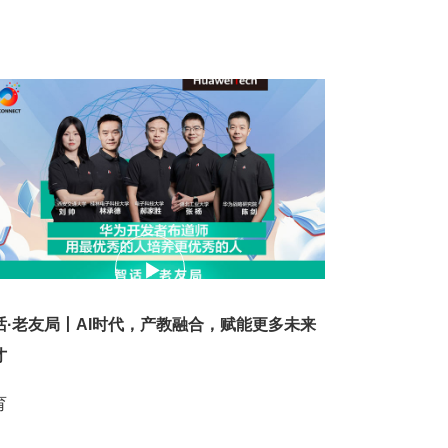
05
话·老友局丨AI时代，产教融合，赋能更多未来
才
育