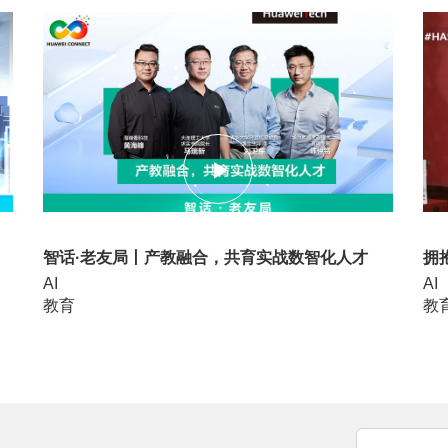
16:25
03:
智话·老友局丨产教融合，共育实战数智化人才
拥
AI
AI
教育
教