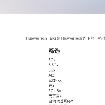
HuaweiTech Talks是 HuaweiTec
筛选
6G
x
5.5G
x
5G
x
AI
x
智能化
x
云
x
5GtoB
x
元宇宙
x
自动驾驶网络
x