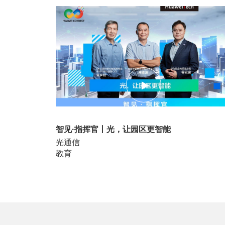
18:42
智见·指挥官丨光，让园区更智能
光通信
教育