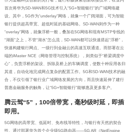
作为金融科技创新的先行者，建行积极探索创新联接技术，在业内
首次将华为SD-WAN和5G技术引入“5G+智能银行”的广域网络建
设。其中，5G作为“underlay”网络，就像一个广阔湖面，可为智能
银行提供超高带宽、超低时延的基础网络。SD-WAN则作为一种
“overlay”网络，就像浮桥一般，叠加在5G网络和现有MSTP专线的
“湖面”之上，不管“湖水”怎么流，SD-WAN都可以快速搭起“浮桥”，
快速构建银行网点、一级行到金融云的高速互联通道。而部署在云
端的iMaster NCE（网络管理与控制系统），则类似于“桥梁调度中
心”，负责浮桥的架设、拆除及桥上的车辆调度，使数十种应用各归
其道，自动化地完成网点复杂的配置工作。5G和SD-WAN技术的融
合，不仅引领了银行业广域网络发展的方向，而且快速延伸了建行
普惠金融服务的触角，让“5G+智能银行”能够惠及更多客户。
腾云驾“5”，100倍带宽，毫秒级时延，即插
即用。
5G网络的高带宽、低延时、免布线等特性，与银行有天然的契合
性。通过部署华为首个企业级5G路由器——5G AR（NetEngine