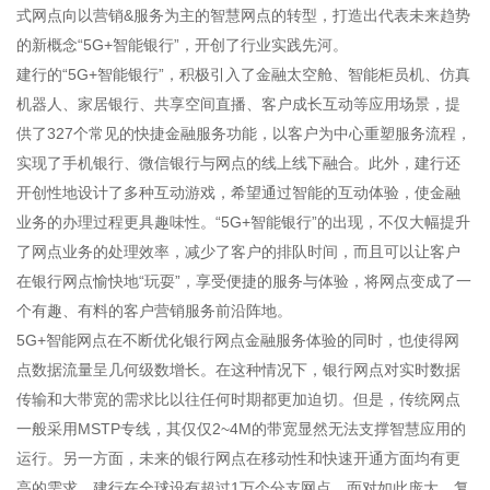
式网点向以营销&服务为主的智慧网点的转型，打造出代表未来趋势
的新概念“5G+智能银行”，开创了行业实践先河。
建行的“5G+智能银行”，积极引入了金融太空舱、智能柜员机、仿真
机器人、家居银行、共享空间直播、客户成长互动等应用场景，提
供了327个常见的快捷金融服务功能，以客户为中心重塑服务流程，
实现了手机银行、微信银行与网点的线上线下融合。此外，建行还
开创性地设计了多种互动游戏，希望通过智能的互动体验，使金融
业务的办理过程更具趣味性。“5G+智能银行”的出现，不仅大幅提升
了网点业务的处理效率，减少了客户的排队时间，而且可以让客户
在银行网点愉快地“玩耍”，享受便捷的服务与体验，将网点变成了一
个有趣、有料的客户营销服务前沿阵地。
5G+智能网点在不断优化银行网点金融服务体验的同时，也使得网
点数据流量呈几何级数增长。在这种情况下，银行网点对实时数据
传输和大带宽的需求比以往任何时期都更加迫切。但是，传统网点
一般采用MSTP专线，其仅仅2~4M的带宽显然无法支撑智慧应用的
运行。另一方面，未来的银行网点在移动性和快速开通方面均有更
高的需求，建行在全球设有超过1万个分支网点，面对如此庞大、复