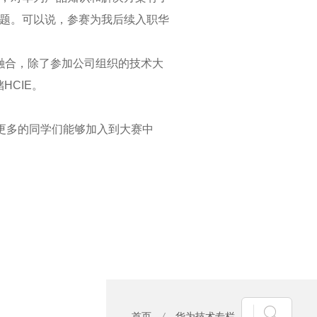
题。可以说，参赛为我后续入职华
速融合，除了参加公司组织的技术大
HCIE。
更多的同学们能够加入到大赛中
首页
/
华为技术专栏