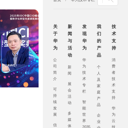
关
新
发
我
技
于
闻
现
们
术
华
与
华
的
支
为
活
为
产
持
动
品
公
华
消
司
为
费
新
个
简
技
者
闻
人
介
术
技
及
展
专
术
家
可
会
栏
支
庭
持
活
持
产
续
智
动
品
发
能
华
多
展
世
为
企
媒
界
云
业
信
体
2035
技
业