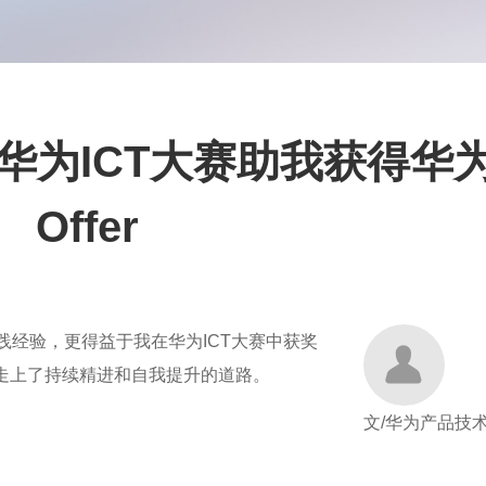
华为ICT大赛助我获得华
Offer
实践经验，更得益于我在华为ICT大赛中获奖
并走上了持续精进和自我提升的道路。
文/华为产品技