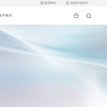
集团网站
选择区域/语言
关于华为