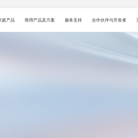
家庭产品
商用产品及方案
服务支持
合作伙伴与开发者