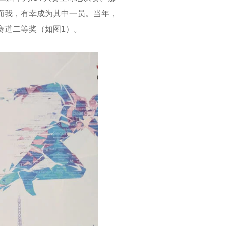
，而我，有幸成为其中一员。当年，
赛道二等奖（如图1）。