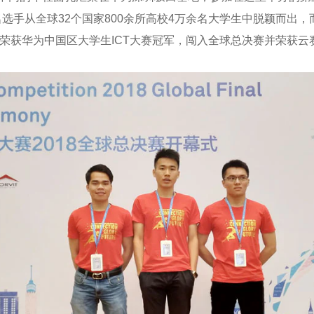
名选手从全球32个国家800余所高校4万余名大学生中脱颖而出
荣获华为中国区大学生ICT大赛冠军，闯入全球总决赛并荣获云