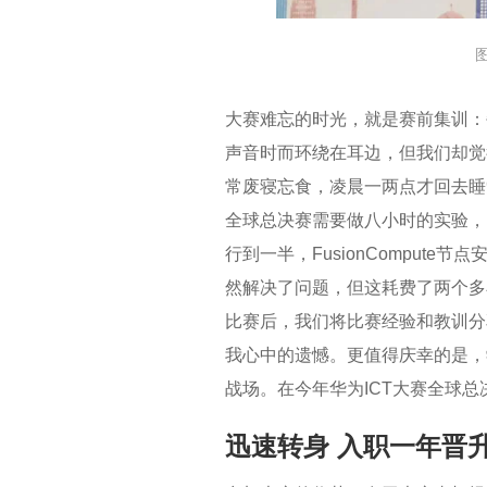
大赛难忘的时光，就是赛前集训：
声音时而环绕在耳边，但我们却觉
常废寝忘食，凌晨一两点才回去睡
全球总决赛需要做八小时的实验，比
行到一半，FusionCompu
然解决了问题，但这耗费了两个多
比赛后，我们将比赛经验和教训分
我心中的遗憾。更值得庆幸的是，
战场。在今年华为ICT大赛全球
迅速转身 入职一年晋