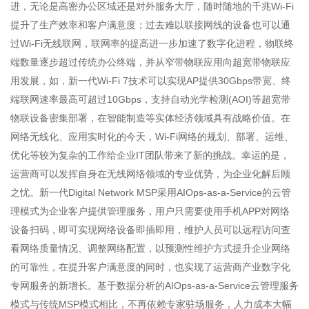
进，无论是高密办公区域还是对外服务大厅，随时随地的千兆Wi-Fi
提升了生产效率和客户满意度；过去难以联接网线的设备也可以通
过Wi-Fi无线联网，联网率的提高进一步加速了数字化进程，物联终
端数量逐步超过传统办公终端，并从窄带物联应用向超宽带物联应
用发展，如，新一代Wi-Fi 7技术可以实现AP提供30Gbps带宽、终
端联网速率最高可超过10Gbps，支持自动光学检测(AOI)等超宽带
物联设备密集部署，在智能制造等实体经济领域具有战略价值。在
网络无线化、应用实时化的今天，Wi-Fi网络的规划、部署、运维、
优化等较为复杂的工作给企业IT团队带来了新的挑战。幸运的是，
运营商可以发挥自身在无线网络领域的专业优势，为企业化解后顾
之忧。新一代Digital Network MSP采用AIOps-as-a-Service的云管
理模式为企业客户提供管理服务，用户只需要使用手机APP对网络
设备扫码，即可实现网络设备即插即用，维护人员可以远程访问查
看网络质量情况、调整网络配置，以预测性维护方式提升企业网络
的可靠性，在提升客户满意度的同时，也实现了运营商产业数字化
专网服务的新增长。基于数据分析的AIOps-as-a-Service云管理服务
模式与传统MSP模式相比，不再依赖专家驻场服务，人力成本大幅