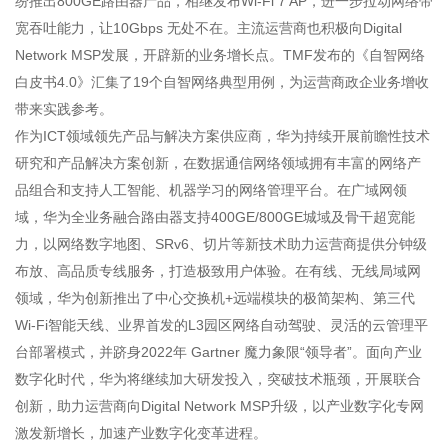
纷推出800GE路由器产品，相继发布Wi-Fi 7 AP，进一步拉动网络带
宽吞吐能力，让10Gbps 无处不在。主流运营商也积极向Digital
Network MSP发展，开辟新的业务增长点。TMF发布的《自智网络
白皮书4.0》汇集了19个自智网络典型用例，为运营商政企业务增收
带来实践参考。
作为ICT领域领先产品与解决方案供应商，华为持续开展前瞻性技术
研究和产品解决方案创新，在数据通信网络领域拥有丰富的网络产
品组合和支持人工智能、机器学习的网络管理平台。在广域网领
域，华为全业务融合路由器支持400GE/800GE城域及骨干超宽能
力，以网络数字地图、SRv6、切片等新技术助力运营商提供分钟级
布放、高品质专线服务，打造极致用户体验。在有线、无线局域网
领域，华为创新推出了中心交换机+远端模块的极简架构、第三代
Wi-Fi智能天线、业界首发的L3园区网络自动驾驶、灵活的云管理平
台部署模式，并跻身2022年 Gartner 魔力象限“领导者”。面向产业
数字化时代，华为将继续加大研发投入，突破技术瓶颈，开展联合
创新，助力运营商向Digital Network MSP升级，以产业数字化专网
激发新增长，加速产业数字化变革进程。