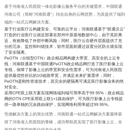
基于河南省人民医院一体化影像云服务平台的关键需求，中国联通
河南公司（简称“河南联通”）结合自身的云网优势，为其提供了端到
端的一站式云网解决方案。
基于行业医疗云构建安全、可靠的云平台：河南联通基于“联通沃云”
打造的行业医疗云就近部署在郑州中原基地数据中心，由于其距离
近，有效降低了外部中断风险；同时，医疗云在硬件层面提供了充
分的冗余、监控和纠错技术，软件层面则通过设置分区防火墙实现
了安全隔离。
PeOTN（分组型OTN）政企精品网构建大带宽、高安全的上云专
线：河南联通基于中国联通PeOTN政企精品网打造了医疗影像上云
专线，保障了影像上云的带宽和安全性需求，可为河南省人民医院
提供最优性价比的1G链路带宽，并满足未来扩展需求；同时，
PeOTN是刚性管道技术，其完全的硬隔离可满足医疗影像业务的绝
对安全。
采用CPE双上联方案实现网络端到端可用率高于99.95%：政企精品
网的OTN CPE采用双上联1+1路由保护，可为医疗影像上云专线提
供一路单独的冗余路由保护，实现网络利用率超过99.95%。
凭借解决方案上的突出优势，河南联通一站式云网解决方案最终获
得了河南省人民医院的青睐，成功帮助其实现了医疗影像上云，全
面提升了医院的医疗信息化水平。