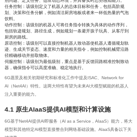
别问题、定义任务、适应动态环境，并具备实时态势感知能力。
任务控制：该级别定义了机器人的总体目标和任务，包括高阶规
划、决策和任务分解，例如清洁厨房地板或者来一杯低热量的气泡
饮料。
动作控制：该级别的机器人可将任务指令转换为具体的动作序列，
包括轨迹规划、路径生成，例如规划一条避开孩子玩具、从客厅到
厨房的路线。
原语控制：该级别可以直接控制机器人致动器使机器人遵循规划轨
迹、生成关节姿态、速度和力量的相关指令，例如控制机械臂沿路
径精确移动并拾取物体。
伺服控制：该级别为最低级别，重点是基于反馈回路精准控制致动
器，确保指令可以高度准确、稳定地执行。
6G愿景及相关初期研究和标准化工作中提及ISAC、Network for
AI（Net4AI）特性。这两大特性有望为未来AI大模型赋能的机器人
注入重要的能力。
4.1 原生AIaaS提供AI模型和计算设施
6G基于Net4AI提供AI即服务（AI as a Service，AIaaS）能力，将大
模型和其他特定AI模型直接整合到网络基础设施。AIaaS具备以下关