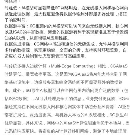
键优势：
时延低：AI模型可显著降低6G网络时延。在无线接入网和核心网内
就近处理数据，最大程度避免将数据传输到外部服务器处理，缩短
了响应时间。
数据源丰富：6G框架内的AI模型可以访问来自无线接入网、核心网
以及ISAC的丰富数据。海量的数据源有利于实现精准且基于情景感
知的AI决策，从而增强AI应用性能。
数据集成增强：6G网络中感知和通信的无缝集成，允许AI模型利用
多样的数据源，实现更稳健、全面的分析，支持实时环境监测、自
适应机器人控制和动态资源管理等高级应用。
与传统多接入边缘计算（Multi-Edge Computing）相比，6GAIaaS
时延更低、带宽效率更高。这是因为6GAIaaS将AI能力整合到了网
络基础设施中，边缘服务器和蜂窝系统间不再需要额外的数据路
由。此外，6G原生AI模型可以在全网范围内访问更广泛的数据（包
括ISAC数据），AI可以处理更全面的信息，业务交付更优质。6G框
架还支持在不同无线接入网和核心网实体中动态分配AI资源，AI业务
部署扩展性、灵活度更高。与机器人本地的AI系统相比，6G原生AI
优势显著。具体来说，网络中的AIaaS计算性能通常优于本地AI，因
此系统响应更快。将密集的AI计算迁移到网络，避免了本地处理所