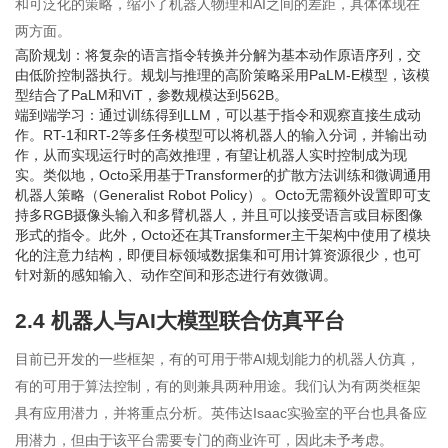
和可泛化的策略，缩小了机器人物理和AI之间的差距，具体体现在
两方面。
高阶规划：将复杂的语言指令转换并分解为基本动作原语序列，交
由低阶控制器执行。规划与推理的高阶策略采用PaLM-E模型，该模
型结合了PaLM和ViT，参数规模达到562B。
端到端学习：通过训练得到LLM，可以基于指令和观察直接生成动
作。RT-1和RT-2等多任务模型可以将机器人的输入分词，并输出动
作，从而实现运行时的高效推理，有望让机器人实时控制成为现
实。类似地，Octo采用基于Transformer的扩散方法训练和微调通用
机器人策略（Generalist Robot Policy）。Octo无需额外设置即可支
持多RGB摄像头输入和多臂机器人，并且可以接受语言或目标图像
形式的指令。此外，Octo还在其Transformer主干架构中使用了模块
化的注意力结构，即便目标领域数据集和可用计算资源很少，也可
针对新的感知输入、动作空间和形态进行有效微调。
2.4 机器人与AI大模型联合仿真平台
目前已开发的一些框架，有的可用于带AI规划能力的机器人仿真，
有的可用于算法控制，有的则兼具两种用途。我们认为有两类框架
具有应用潜力，并将重点分析。英伟达Isaac实验室的平台也具备应
用潜力，但由于该平台需要专门的商业许可，因此未予考虑。