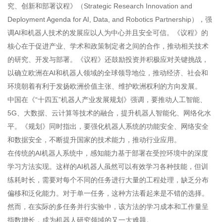
究、创新和部署议程》（Strategic Research Innovation and
Deployment Agenda for AI, Data, and Robotics Partnership），强
调AI和机器人技术的发展应以人为中心并且安全可信。《议程》的
核心在于促进产业、学术和政策制定者之间的合作，推动相关技术
的研究、开发与部署。《议程》还鼓励投资并积极应对关键挑战，
以确立欧洲在AI和机器人领域的全球领导地位，推动经济、社会和
环境朝着有利于发扬欧洲价值主张、维护欧洲权利的方向发展。
中国在《“十四五”机器人产业发展规划》强调，要推动人工智能、
5G、大数据、云计算等技术的融合，提升机器人智能化、网络化水
平。《规划》同时指出，要强化机器人系统的功能安全、网络安全
和数据安全，不断提升国家的技术能力，推动行业应用。
在传统的AI机器人系统中，感知能力基于部署在受控环境中的深度
学习方法实现。这样的AI机器人虽然可以有效学习各种技能，但训
练耗时长，需要对每个不同的任务进行大量的工程处理，缺乏分布
偏移和泛化能力。对于单一任务，这种方法看起来是不错的选择。
然而，在实际的多任务并行实验中，该方法的学习成本和工作量呈
指数增长，成为机器人研究领域的又一大难题。