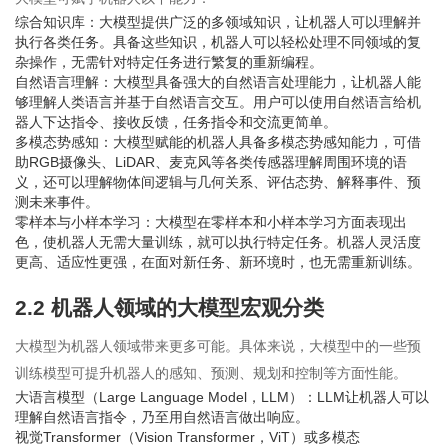
综合知识库：大模型提供广泛的多领域知识，让机器人可以理解并
执行各类任务。具备这些知识，机器人可以轻松处理不同领域的复
杂操作，无需针对特定任务进行繁复的重新编程。
自然语言理解：大模型具备强大的自然语言处理能力，让机器人能
够理解人类语言并基于自然语言交互。用户可以使用自然语言给机
器人下达指令、接收反馈，任务指令和交流更简单。
多模态势感知：大模型赋能的机器人具备多模态势感知能力，可借
助RGB摄像头、LiDAR、麦克风等各类传感器理解周围环境的语
义，还可以理解物体间逻辑与几何关系、评估态势、解释事件、预
测未来事件。
零样本与小样本学习：大模型在零样本和小样本学习方面表现出
色，使机器人无需大量训练，就可以执行特定任务。机器人灵活度
更高、适应性更强，在面对新任务、新环境时，也无需重新训练。
2.2 机器人领域的大模型宏观分类
大模型为机器人领域带来更多可能。具体来说，大模型中的一些预
训练模型可提升机器人的感知、预测、规划和控制等方面性能。
大语言模型（Large Language Model，LLM）：LLM让机器人可以
理解自然语言指令，乃至用自然语言做出响应。
视觉Transformer（Vision Transformer，ViT）或多模态