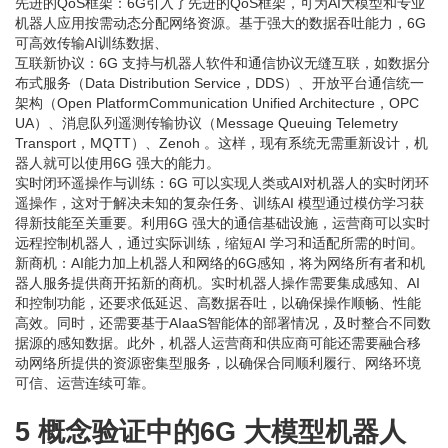
先进的QoS框架：6G引入了先进的QoS框架，可为AI大模型和专业
机器人应用按需动态分配网络资源。基于强大的数据吞吐能力，6G
可高效传输AI训练数据、
互联新协议：6G 支持与机器人软件和通信协议无缝互联，如数据分
布式服务（Data Distribution Service，DDS）、开放平台通信统一
架构（Open PlatformCommunication Unified Architecture，OPC
UA）、消息队列遥测传输协议（Message Queuing Telemetry
Transport，MQTT）、Zenoh 。这样，现有系统无需重新设计，机
器人就可以使用6G 强大的能力。
实时闭环遥操作与训练：6G 可以实现人类或AI对机器人的实时闭环
遥操作，这对于解决未知的复杂任务、训练AI 模型通过模仿学习获
得新技能至关重要。利用6G 强大的通信基础设施，运营商可以实时
远程控制机器人，通过实际训练，缩短AI 学习和适配所需的时间。
新商机：AI能力加上机器人和网络的6G感知，将为网络所有者和机
器人服务提供商开拓新的商机。实时机器人操作需要集成感知、AI
和控制功能，还要求低延迟、高数据吞吐，以确保操作顺畅、性能
高效。同时，还需要基于AIaaS智能体的部署情况，及时整合不同数
据源的感知数据。此外，机器人运营商和供应商可能还需要融合移
动网络所提供的资源密集型服务，以确保合同顺利履行、网络环境
可信、运营连续可靠。
5 概念验证中的6G 大模型机器人