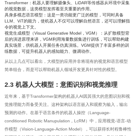
Transformer：机器人要理解摄像头、LiDAR等传感器从环境中采集
的视觉数据，这类模型发挥着至关重要的作用。
具身多模态语言模型：这是一类功能更广泛的模型，可同时具备
LLM、ViT的能力，使机器人不仅可以理解自然语言，还可以理解指
令的视觉上下文。
视觉生成模型（Visual Generative Model，VGM）：从扩散模型背
后的演进原理来讲，VGM利用海量数据集进行训练，可以帮助构建
真实场景，供机器人开展任务仿真演练。VGM提供了丰富多样的训
练数据，可提升机器人的感知能力、微调动作。
从以上几点可以看出，大模型的应用并非将现有的视觉和语言模型
简单组合，而是可以帮助机器人领域开发更具针对性的模型。
2.3 机器人大模型：意图识别和视觉推理
近年来，基于Transformer架构的机器人AI因其强大的意图识别和视
觉推理能力而备受关注。这种架构以语言嵌入和观察为输入，输出
预测的动作。在基于语言条件的机器人操控（Language-
conditioned Robotic Manupulation，LcRM）中，应用视觉-语言-动
作模型（Vision-Language-Action Model），可以获得长时程鲁棒性