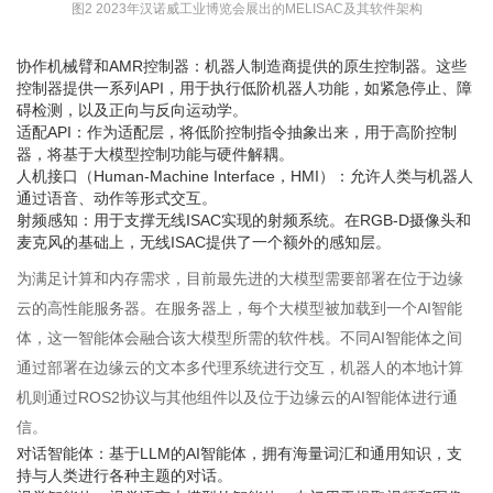
图2 2023年汉诺威工业博览会展出的MELISAC及其软件架构
协作机械臂和AMR控制器：机器人制造商提供的原生控制器。这些
控制器提供一系列API，用于执行低阶机器人功能，如紧急停止、障
碍检测，以及正向与反向运动学。
适配API：作为适配层，将低阶控制指令抽象出来，用于高阶控制
器，将基于大模型控制功能与硬件解耦。
人机接口（Human-Machine Interface，HMI）：允许人类与机器人
通过语音、动作等形式交互。
射频感知：用于支撑无线ISAC实现的射频系统。在RGB-D摄像头和
麦克风的基础上，无线ISAC提供了一个额外的感知层。
为满足计算和内存需求，目前最先进的大模型需要部署在位于边缘
云的高性能服务器。在服务器上，每个大模型被加载到一个AI智能
体，这一智能体会融合该大模型所需的软件栈。不同AI智能体之间
通过部署在边缘云的文本多代理系统进行交互，机器人的本地计算
机则通过ROS2协议与其他组件以及位于边缘云的AI智能体进行通
信。
对话智能体：基于LLM的AI智能体，拥有海量词汇和通用知识，支
持与人类进行各种主题的对话。