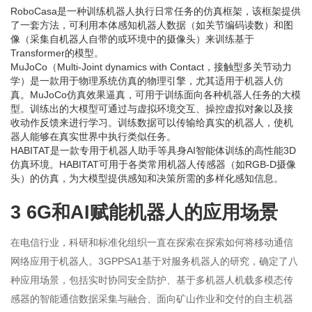
RoboCasa是一种训练机器人执行日常任务的仿真框架，该框架提供
了一套方法，可利用本体感知机器人数据（如关节编码读数）和图
像（采集自机器人自带的或环境中的摄像头）来训练基于
Transformer的模型。
MuJoCo（Multi-Joint dynamics with Contact，接触型多关节动力
学）是一款用于物理系统仿真的物理引擎，尤其适用于机器人仿
真。MuJoCo仿真效果逼真，可用于训练面向各种机器人任务的大模
型。训练出的大模型可通过与虚拟环境交互、操控虚拟对象以及接
收动作反馈来进行学习。训练数据可以传输给真实的机器人，使机
器人能够在真实世界中执行类似任务。
HABITAT是一款专用于机器人助手等具身AI智能体训练的高性能3D
仿真环境。HABITAT可用于各类常用机器人传感器（如RGB-D摄像
头）的仿真，为大模型提供感知和决策所需的多样化感知信息。
3 6G和AI赋能机器人的应用场景
在电信行业，科研和标准化组织一直在探索在探索如何将移动通信
网络应用于机器人。3GPPSA1基于对服务机器人的研究，确定了八
种应用场景，包括实时协同安全防护、基于多机器人机载多模态传
感器的智能通信数据采集与融合、面向矿山作业和交付的自主机器