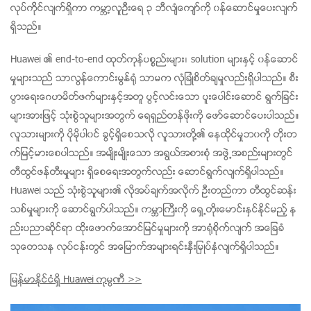
လုပ္ကိ္ုင္လ်က္ရွိကာ ကမ႓ာ့လူဦးေရ ၃ ဘီလ်ံေက်ာ္ကို ၀န္ေဆာင္မႈေပးလ်က္
ရွိသည္။
Huawei ၏ end-to-end ထုတ္ကုန္ပစၥည္းမ်ား၊ solution မ်ားႏွင့္ ၀န္ေဆာင္
မႈမ်ားသည္ သာလြန္ေကာင္းမြန္႐ုံ သာမက လုံျခဳံစိတ္ခ်မႈလည္းရွိပါသည္။ စီး
ပြားေရးေဂဟမိတ္ဖက္မ်ားႏွင့္အတူ ပြင့္လင္းေသာ ပူးေပါင္းေဆာင္ ရြက္ျခင္း
မ်ားအားျဖင့္ သုံးစြဲသူမ်ားအတြက္ ေရရွည္တန္ဖိုးကို ေဖာ္ေဆာင္ေပးပါသည္။
လူသားမ်ားကို ပိုမိုပါ၀င္ ခြင့္ရွိေစသလို လူသားတို႔၏ ေနထိုင္မႈဘ၀ကို တိုးတ
က္ျမင့္မားေစပါသည္။ အမ်ိဳးမ်ိဳးေသာ အရြယ္အစားစုံ အဖြဲ႕အစည္းမ်ားတြင္
တီထြင္ဖန္တီးမႈမ်ား ရွိေစေရးအတြက္လည္း ေဆာင္ရြက္လ်က္ရွိပါသည္။
Huawei သည္ သုံးစြဲသူမ်ား၏ လိုအပ္ခ်က္အလိုက္ ဦးတည္ကာ တီထြင္ဆန္း
သစ္မႈမ်ားကို ေဆာင္ရြက္ပါသည္။ ကမ႓ာႀကီးကို ေရွ႕တိုးေမာင္းႏွင္ႏိုင္မည့္ န
ည္းပညာဆိုင္ရာ ထိုးေဖာက္ေအာင္ျမင္မႈမ်ားကို အာ႐ုံစိုက္လ်က္ အေျခခံ
သုေတသန လုပ္ငန္းတြင္ အေျမာက္အမ်ားရင္းႏွီးႁမွဳပ္ႏွံလ်က္ရွိပါသည္။
ျမန္မာႏုိင္ငံရွိ Huawei ကုမၸဏီ >>