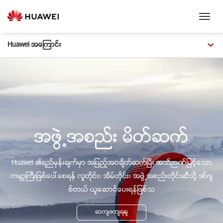
Toggl
Navig
Huawei အေၾကာင္း
အဖြဲ႕အစည္း မိတ္ဆက္
Huawei ၏ရည္မွန္းခ်က္မွာ အျပည့္အဝခ်ိတ္ဆက္ၿပီး အသိဉာဏ္ျမင့္ေသာ
ကမာၻႀကီးျဖစ္ေပၚေစရန္ လူတိုင္း၊ အိမ္တိုင္း၊ အဖြဲ႕အစည္းတိုင္းဆီသို႔ ဒစ္ဂ်
စ္တယ္ ယူေဆာင္ေပးရန္ျဖစ္သ
ဆက်ဖတ်ရန်