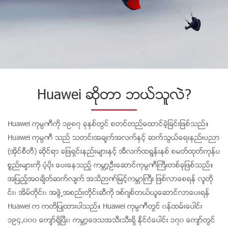
Huawei ဆိုတာ ဘယ္သူလဲ?
Huawei ကုမၸဏီကို ၁၉၈၇ ခုႏွစ္တြင္ စတင္တည္ေထာင္ခဲ့ျခင္းျဖစ္သည္။
Huawei ကုမၸဏီ သည္ သတင္းအခ်က္အလက္ႏွင့္ ဆက္သြယ္ေရးနည္းပညာ
(အိုင္စီတီ) ဆိုင္ရာ ေျဖရွင္းနည္းမ်ားႏွင့္ အီလက္ထရြန္းနစ္ စမတ္ထုတ္ကုန္ပ
စၥည္းမ်ားကို ပ့ံပိုး ေပးေနသည့္ ကမ႓ာ့ဦးေဆာင္ကုမၸဏီႀကီးတစ္ခုျဖစ္သည္။
အျပည့္အဝခ်ိတ္ဆက္လ်က္ အသိဉာဏ္ျမင့္ကမ႓ာႀကီး ျဖစ္လာေစရန္ လူတို
င္း၊ အိမ္တိုင္း၊ အဖြဲ႕အစည္းတိုင္းဆီကို ဒစ္ဂ်စ္တယ္ယူေဆာင္လာေပးရန္
Huawei က ကတိျပဳထားပါသည္။ Huawei ကုမၸဏီတြင္ ၀န္ထမ္းေပါင္း
၁၉၄,၀၀၀ ေက်ာ္ရွိၿပီး၊ ကမ႓ာ့ေဒသအသီးသီးရွိ ႏိုင္ငံေပါင္း ၁၇၀ ေက်ာ္တြင္