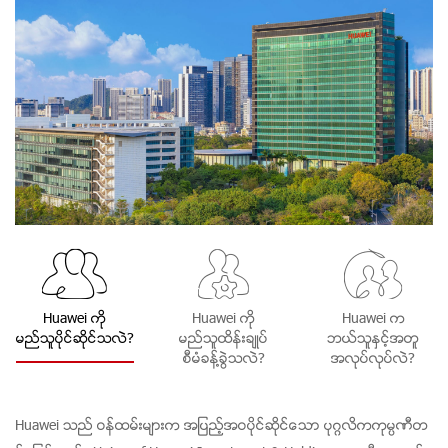
Huawei ကို
Huawei ကို
Huawei က
မည္သူပိုင္ဆိုင္သလဲ?
မည္သူထိန္းခ်ဳပ္
ဘယ္သူႏွင့္အတူ
စီမံခန္႔ခြဲသလဲ?
အလုပ္လုပ္လဲ?
Huawei သည္ ဝန္ထမ္းမ်ားက အျပည့္အဝပိုင္ဆုိင္ေသာ ပုဂၢလိကကုမၸဏီတ