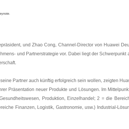
eynote.
zepräsident, und Zhao Cong, Channel
-Director
von Huawei Deut
ehmens- und Partnerstrategie vor. Dabei liegt der Schwerpunkt 
erschaft.
eine Partner auch künftig erfolgreich sein wollen, zeigten Hu
rer Präsentation neuer Produkte und Lösungen. Im Mittelpunk
Gesundheitswesen, Produktion, Einzelhandel; 2 = die Bereic
reiche Finanzen, Logistik, Gastronomie, usw.) Industrial-Lösu