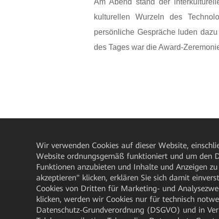
Am Abend stand der interkulturel
kulturellen Wurzeln des Technolo
persönliche Gespräche luden dazu 
des Tages war die Award-Zeremonie,
Wir verwenden Cookies auf dieser Website, einschlie
Website ordnungsgemäß funktioniert und um den Da
Funktionen anzubieten und Inhalte und Anzeigen zu 
akzeptieren" klicken, erklären Sie sich damit einve
Cookies von Dritten für Marketing- und Analysezwe
klicken, werden wir Cookies nur für technisch notw
Datenschutz-Grundverordnung (DSGVO) und in Verbi