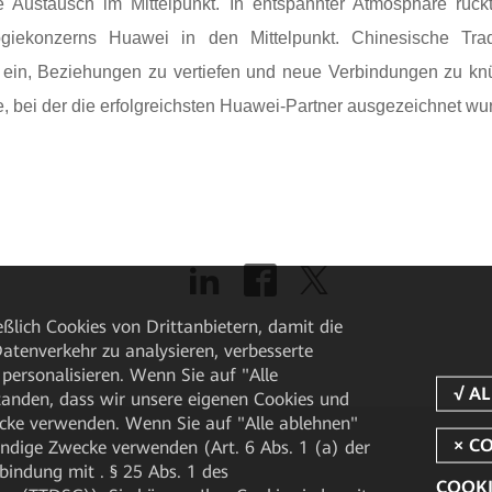
le Austausch im Mittelpunkt. In entspannter Atmosphäre rüc
giekonzerns Huawei in den Mittelpunkt. Chinesische Tradi
ein, Beziehungen zu vertiefen und neue Verbindungen zu kn
 bei der die erfolgreichsten Huawei-Partner ausgezeichnet wu
ßlich Cookies von Drittanbietern, damit die
tenverkehr zu analysieren, verbesserte
personalisieren. Wenn Sie auf "Alle
rstanden, dass wir unsere eigenen Cookies und
cke verwenden. Wenn Sie auf "Alle ablehnen"
endige Zwecke verwenden (Art. 6 Abs. 1 (a) der
ndung mit . § 25 Abs. 1 des
COOKI