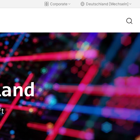
Corporate
Deutschland [Wechseln]
land
ft