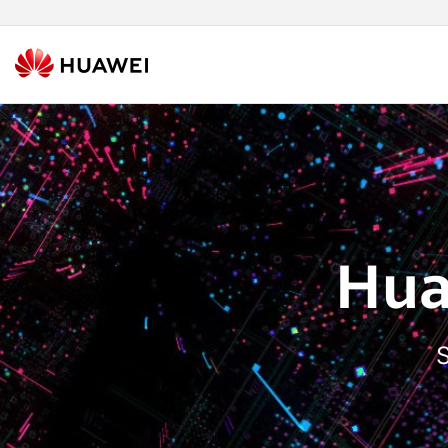
Hua
S