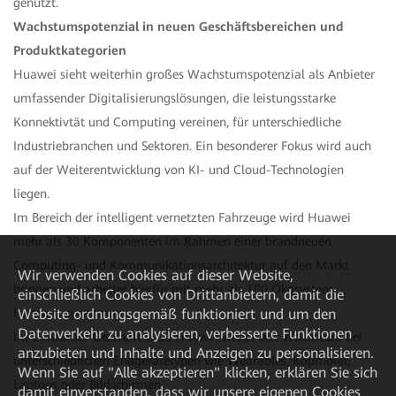
genutzt.
Wachstumspotenzial in neuen Geschäftsbereichen und
Produktkategorien
Huawei sieht weiterhin großes Wachstumspotenzial als Anbieter
umfassender Digitalisierungslösungen, die leistungsstarke
Konnektivtät und Computing vereinen, für unterschiedliche
Industriebranchen und Sektoren. Ein besonderer Fokus wird auch
auf der Weiterentwicklung von KI- und Cloud-Technologien
liegen.
Im Bereich der intelligent vernetzten Fahrzeuge wird Huawei
mehr als 30 Komponenten im Rahmen einer brandneuen
Computing- und Kommunikationsarchitektur auf den Markt
Wir verwenden Cookies auf dieser Website,
bringen und arbeitet hierfür mit mehr als 100 Ökosystem-
einschließlich Cookies von Drittanbietern, damit die
Website ordnungsgemäß funktioniert und um den
Partnern zusammen.
Datenverkehr zu analysieren, verbesserte Funktionen
Im Consumer-Geschäft setzt Huawei weiter auf Wachstum bei
anzubieten und Inhalte und Anzeigen zu personalisieren.
unterschiedlichen Endgerätetypen wie Wearables, Kopfhörer,
Wenn Sie auf "Alle akzeptieren" klicken, erklären Sie sich
Laptops oder Bildschirmen.
damit einverstanden, dass wir unsere eigenen Cookies