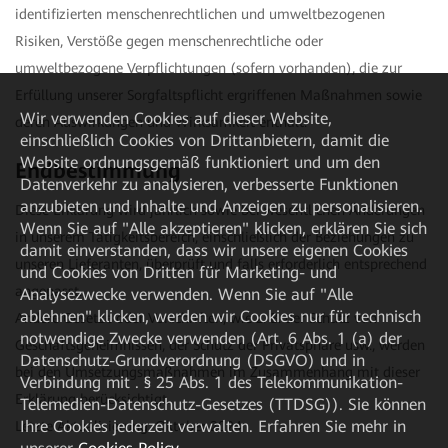
identifizierten menschenrechtlichen und umweltbezogenen
Risiken, Verstöße gegen menschenrechtliche oder
umweltbezogene Verpflichtungen (sofern vorhanden), die zur
Erfüllung unserer Sorgfaltspflicht ergriffenen Maßnahmen sowie
Wir verwenden Cookies auf dieser Website,
deren Auswirkungen und Wirksamkeit enthält.
einschließlich Cookies von Drittanbietern, damit die
Website ordnungsgemäß funktioniert und um den
Endbestimmung
Datenverkehr zu analysieren, verbesserte Funktionen
anzubieten und Inhalte und Anzeigen zu personalisieren.
Diese Erklärung wird jährlich sowie bei wesentlichen Änderungen
Wenn Sie auf "Alle akzeptieren" klicken, erklären Sie sich
in unserem Tätigkeitsbereich, einschließlich der Beziehungen zu
damit einverstanden, dass wir unsere eigenen Cookies
unseren Lieferanten, überprüft und falls erforderlich entsprechend
und Cookies von Dritten für Marketing- und
angepasst.
Analysezwecke verwenden. Wenn Sie auf "Alle
ablehnen" klicken, werden wir Cookies nur für technisch
Andere Gesetze oder Vorschriften, wie z. B. der Schutz von
notwendige Zwecke verwenden (Art. 6 Abs. 1 (a) der
Geschäftsgeheimnissen, der Schutz der Privatsphäre usw., werden
Datenschutz-Grundverordnung (DSGVO) und in
bei den Umsetzungsmaßnahmen im Zusammenhang mit dieser
Verbindung mit . § 25 Abs. 1 des Telekommunikation-
Erklärung berücksichtigt.
Telemedien-Datenschutz-Gesetzes (TTDSG)). Sie können
Ihre Cookies jederzeit verwalten. Erfahren Sie mehr in
Letzte Aktualisierung: Oktober 2024