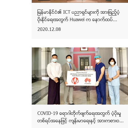
ျမန္မာႏိုင္ငံ၏ ICT ပညာရွင္မ်ားကို အားျဖည့္ပံ့
ပိုးႏိုင္ေရးအတြက္ Huawei က ေနာက္ထပ္...
2020.12.08
COVID-19 ေရာဂါတိုက္ဖ်က္ေရးအတြက္ ပံ့ပိုးမႈ
တစ္ရပ္အေနျဖင့္ က်န္းမာေရးႏွင့္ အားကစားဝ...