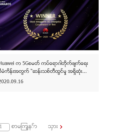
Huawei က 5Gစမတ္ ကပ္ေရာဂါတိုက္ဖ်က္ေရး
စီမံကိန္းအတြက္ “ဆန္းသစ္တီထြင္မႈ အရွိဆုံး...
2020.09.16
စာမျက်နှာ
သွား