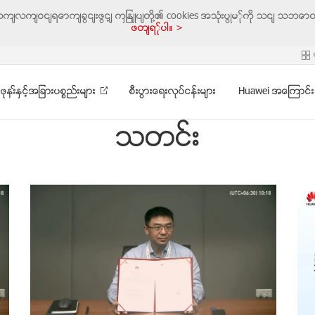
ဆက်လက်ဝင်ရောက်ခြင်းဖြင့် ကျွန်ုပ်တို့၏ cookies အသုံးပြုမှုကို သင် သဘောတ
ဖတ်ရှုပါ။ >
ဖုနး္ႏွင့္အျခားပစၥည္းမ်ား
စီးပြားေရးလုပ္ငန္းမ်ား
Huawei အေၾကာင္း
သတင္း