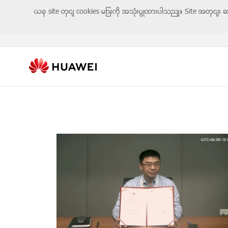
ယခု site တွင် cookies များကို အသုံးပြုထားပါသည်။ Site အတွင်း 