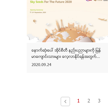
ေနာက္ဆုံးေပၚ အိုင္စီတီ နည္းပညာမ်ားကို ျမန္
မာေက်ာင္းသားမ်ား ေလ့လာႏိုင္ရန္အတြက္...
2020.09.24
1
2
3