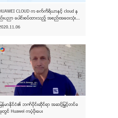
HUAWEI CLOUD က စက္ကိရိယာႏွင့္ cloud န
ည္းပညာ ေပါင္းစပ္ထားသည့္ အစည္းအေဝးသုံး...
2020.11.06
ျမန္မာႏိုင္ငံ၏ ဘဏ္ပိုင္းဆိုင္ရာ အဆင့္ျမႇင့္တင္ေ
ရးတြင္ Huawei ကပံ့ပိုးေပး