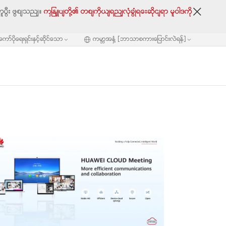
ူပြီး ဖြစ်သည်။
ကျွန်ုပ်တို့၏ တစ်ကိုယ်ရည်လုံခြုံရေးဆိုင်ရာ မူဝါဒကို
ေကာ္ပိုေရးရွင္းႏွင့္ဆိုင္ေသာ
ကမာၻအႏွံ႔ [ဘာသာစကားေျပာင္းလဲရန္]