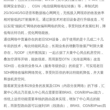
联网安全协议）、 CGN（电信级网络地址转换）等，单制式的
2G/3G/4G/5G语音和数据核心网网元，无线接入网现存的收发效率
相对较低的2T射频单元。通过新技术对老旧设备进行升级改造，可
以实现“烟囱式”网络的收编和网络的简化，享受到技术发展红利，降
低每比特功耗，优化网络能效。
通信网络中普遍存在的老旧SDH设备，由于使用的是十几或二十几
年前的技术，每比特能耗高企，长期业务的增删导致僵尸时隙大量
存在，与ODF（光纤配线架）一起占据了大量中心局点机房空间，
叠加空调等开销，能效很差。而用新型OTN（光传送网络）改造
SDH后，在保持业务SLA（服务等级协议）的前提下，可实现老旧
SDH网络收编和网络简化，享受到百倍的单比特能耗降低，并大量
释放机房空间。
随着家宽业务和2B业务的发展及CDN（内容分发网络）的下移，汇
聚中心局点乃至接入中心局点需要部署BRAS、CGN和IPsec能力，
传统上这些功能需要单独的路由器来实现，增加了中心局点的能
耗，而新型路由器可以做到SR（段路由）、BRAS、CGN和IPsec四