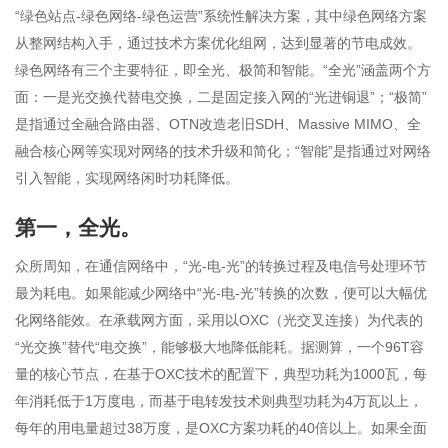
“绿色站点-绿色网络-绿色运营”系统性解决方案，其中绿色网络方案
从整网结构入手，通过技术方案优化组网，达到显著的节电成效。
绿色网络有三个主要特征，即全光、极简和智能。“全光”涵盖两个方
面：一是光交换代替电交换，二是固定接入网的“光进铜退”；“极简”
是指通过全融合路由器、OTN改造老旧SDH、Massive MIMO、全
融合核心网等实现对网络的技术升级和简化；“智能”是指通过对网络
引入智能，实现网络闲时功耗降低。
第一，全光。
众所周知，在通信网络中，“光-电-光”的转换过程及电信号处理环节
最为耗电。如果能减少网络中“光-电-光”转换的次数，便可以大幅优
化网络能效。在承载网方面，采用以OXC（光交叉连接）为代表的
“光交换”替代“电交换”，能够极大地降低能耗。据测算，一个96T容
量的核心节点，在基于OXC技术的配置下，典型功耗为1000瓦，每
年消耗低于1万度电，而基于电转发技术则典型功耗为4万瓦以上，
每年的用电量超过38万度，是OXC方案功耗的40倍以上。如果全面