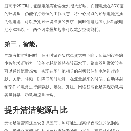
度高于25℃时，铅酸电池寿命会受到很大影响。而锂电池在35℃度
的环境里，仍能保持最佳的工作状态，将中心局点的铅酸电池更换
为锂电池，可以放宽对环境温度的要求，同时锂电池体积比铅酸电
池小60%以上，两个因素叠加起来可以减少空调能耗。
第三，智能。
网络有忙时和闲时，在闲时链路负载虽然大幅下降，传统的设备缺
少智能关断能力，设备功耗仍维持在较高水平。路由器和微波设备
可以通过流量感知，实现在闲时把相关的射频部件和电路进行静
默、关断、降频，以降低闲时能耗；在流量起来的时候，自动将射
频部件和电路进行解静默、唤醒、升压。网络智能化是实现功耗与
容量解耦、功耗与流量挂钩。
提升清洁能源占比
无论是运营商还是设备供应商，均可通过提高绿色能源的采购比
例，降低化石能源以及源自化石能源的电力采购，直接减少碳排