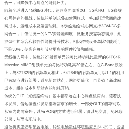
合一，可降低中心局点的能耗压力。
随着全球进入4G和5G时代，运营商面临着2G、3G和4G、5G多核
心网并存的挑战，传统的单制式叠加建网模式，将加剧运营商的建
网成本、运维成本及运营能耗。华为全融合核心网支持2/3/4/5G多
网合一，并借助统一的NFV资源池调度、微服务按需动态编排、潮
汐弹性扩缩容和软件性能提升等技术，相比传统设备单比特能耗可
下降30%，使客户每年节省更多的硬件投资和能耗。
无线接入网中，传统的2T射频单元的每比特功耗比最新的64T64R
Massive MIMO射频单元的每比特功耗高20倍左右。在C-Band频段
上，与32T32R的射频单元相比，64T64R的射频单元可以1:1的利用
已有站点进行部署，避免新建站点，网络更简化，也节省了新建站
成本、维护成本和新站点的能耗开销。
传统的OLT（光线路终端）基本都部署在中心局点机房内，随着技
术发展、偏远覆盖和灵活部署需求的增长，一部分OLT的部署可以
从室内走向室外，以AirPON的方式进行部署，得以免空调、免风扇
部署，从而实现节电。
通信机房里还常配置电池，铅酸电池最佳环境温度是24~25℃，当温