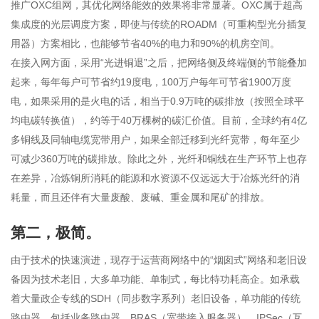
推广OXC组网，其优化网络能效的效果将非常显著。OXC属于超高
集成度的光层调度方案，即使与传统的ROADM（可重构型光分插复
用器）方案相比，也能够节省40%的电力和90%的机房空间。
在接入网方面，采用“光进铜退”之后，把网络侧及终端侧的节能叠加
起来，每年每户可节省约19度电，100万户每年可节省1900万度
电，如果采用的是火电的话，相当于0.9万吨的碳排放（按照全球平
均电碳转换值），约等于40万棵树的碳汇价值。目前，全球约有4亿
多铜线及同轴电缆宽带用户，如果全部迁移到光纤宽带，每年至少
可减少360万吨的碳排放。除此之外，光纤和铜线在生产环节上也存
在差异，冶炼铜所消耗的能源和水资源不仅远远大于冶炼光纤的消
耗量，而且还伴有大量废酸、废碱、重金属和尾矿的排放。
第二，极简。
由于技术的快速演进，现存于运营商网络中的“烟囱式”网络和老旧设
备因为技术老旧，大多单功能、单制式，每比特功耗高企。如承载
着大量政企专线的SDH（同步数字系列）老旧设备，单功能的传统
路由器，包括业务路由器、BRAS（宽带接入服务器）、IPSec（互