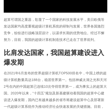
放
超算可谓国之重器，彰显了一个国家的科技发展水平，美日欧俄等
发达国家均高度重视超级计算机系统的研制与发展，世界各国激烈
视
竞争，纷纷进行战略顶层设计，以谋求长期的优势地位。经过不懈
努力，目前，我国的超级计算机制造技术已走在了世界前列。
频
比肩发达国家，我国超算建设进入
爆发期
在2021年6月发布的世界超级计算机TOP500排名中，中国上榜的超
级计算机数量高达188台，稳居世界第一。包括神威太湖之光和天河
2号在内的中国超算已连续10次夺得世界第一，成为事实上的超算大
国。2020年以来，“十四五”规划及新基建驱动着我国的超算中心建
设进入爆发期，国内已有越来越多的省市将建设超算中心及部署新
一代超级计算系统作为推动经济社会快速发展的关键措施。目前，