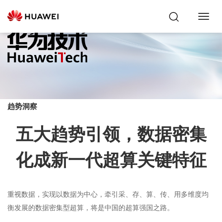
Toggl
Navig
趋势洞察
五大趋势引领，数据密集
化成新一代超算关键特征
重视数据，实现以数据为中心，牵引采、存、算、传、用多维度均
衡发展的数据密集型超算，将是中国的超算强国之路。