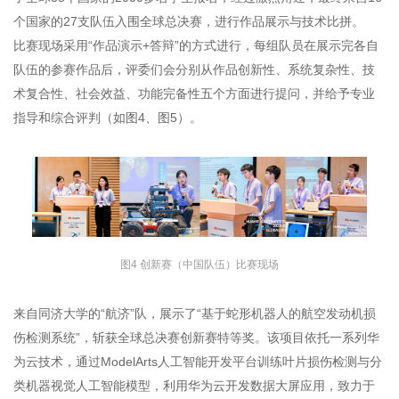
个国家的27支队伍入围全球总决赛，进行作品展示与技术比拼。
比赛现场采用“作品演示+答辩”的方式进行，每组队员在展示完各自
队伍的参赛作品后，评委们会分别从作品创新性、系统复杂性、技
术复合性、社会效益、功能完备性五个方面进行提问，并给予专业
指导和综合评判（如图4、图5）。
图4 创新赛（中国队伍）比赛现场
来自同济大学的“航济”队，展示了“基于蛇形机器人的航空发动机损
伤检测系统”，斩获全球总决赛创新赛特等奖。该项目依托一系列华
为云技术，通过ModelArts人工智能开发平台训练叶片损伤检测与分
类机器视觉人工智能模型，利用华为云开发数据大屏应用，致力于