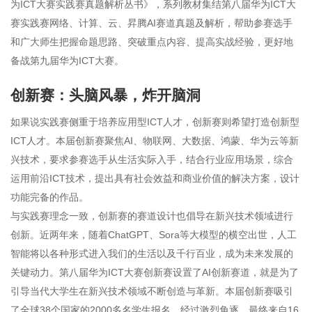
为ICT大赛实践赛真题解析丛书》，系列教材集结第八届华为ICT大
赛实践赛网络、计算、云、昇腾AI赛道真题及解析，帮助参赛选手
和广大师生把握命题思路、突破重点内容、提高实战经验，更好地
备战第九届华为ICT大赛。
创新赛：头脑风暴，炸开脑洞
如果说实践赛侧重于培养应用型ICT人才，创新赛则希望打造创新型
ICT人才。本届创新赛聚焦AI、物联网、大数据、鸿蒙、华为云等新
兴技术，要求参赛选手从生活实际入手，结合行业应用场景，综合
运用前沿ICT技术，提出具有社会效益和商业价值的解决方案，设计
功能完备的作品。
与实践赛理念一致，创新赛的赛道设计也倡导在新兴技术领域进行
创新。近两年来，随着ChatGPT、Sora等大模型的横空出世，人工
智能将以各种形式进入我们的生活以及千行百业，成为未来发展的
关键动力。第八届华为ICT大赛创新赛设置了AI创新赛道，就是为了
引导当代大学生在新兴技术领域不断创造与革新。本届创新赛吸引
了全球38个国家的2000多名学生报名，经过激烈角逐，最终来自16