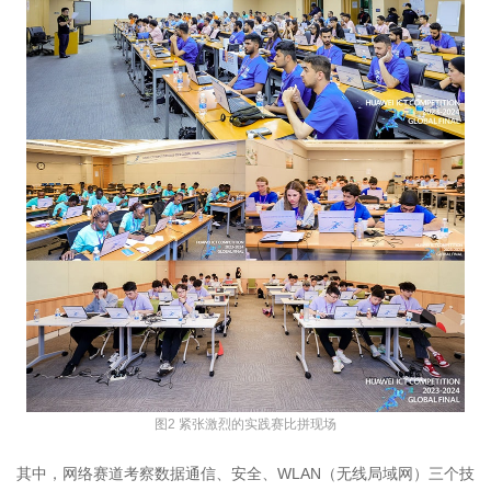
图2 紧张激烈的实践赛比拼现场
其中，网络赛道考察数据通信、安全、WLAN（无线局域网）三个技