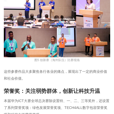
图5 创新赛（海外队伍）比赛现场
这些参赛作品大多聚焦各行各业的痛点，展现出了一定的商业价值
和社会价值。
荣誉奖：关注弱势群体，创新让科技升温
本届华为ICT大赛全球总决赛除设置特、一、二、三等奖外，还设置
了系列荣誉奖项：绿色发展荣誉奖项、TECH4ALL数字包容荣誉奖