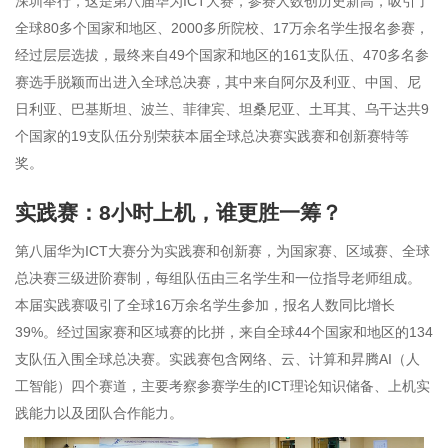
深圳举行，这是第八届华为ICT大赛，参赛人数创历史新高，吸引了
全球80多个国家和地区、2000多所院校、17万余名学生报名参赛，
经过层层选拔，最终来自49个国家和地区的161支队伍、470多名参
赛选手脱颖而出进入全球总决赛，其中来自阿尔及利亚、中国、尼
日利亚、巴基斯坦、波兰、菲律宾、坦桑尼亚、土耳其、乌干达共9
个国家的19支队伍分别荣获本届全球总决赛实践赛和创新赛特等
奖。
实践赛：8小时上机，谁更胜一筹？
第八届华为ICT大赛分为实践赛和创新赛，为国家赛、区域赛、全球
总决赛三级进阶赛制，每组队伍由三名学生和一位指导老师组成。
本届实践赛吸引了全球16万余名学生参加，报名人数同比增长
39%。经过国家赛和区域赛的比拼，来自全球44个国家和地区的134
支队伍入围全球总决赛。实践赛包含网络、云、计算和昇腾AI（人
工智能）四个赛道，主要考察参赛学生的ICT理论知识储备、上机实
践能力以及团队合作能力。