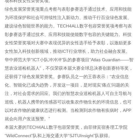
项和科技女性荣誉奖项。
绿色发展荣誉奖项重点考察与表彰参赛选手通过技术、应用和技能
为环境保护和社会可持续性注入新动力、推动千行百业绿色发展、
建设绿色智能世界的能力。TECH4ALL数字包容荣誉奖项考察与表
彰参赛选手通过技术、应用和技能使能数字包容的关键能力。科技
女性荣誉奖项对大赛中表现优异的女性选手给予表彰，以激励更多
女性加入科技创新领域，推动ICT行业增长，助力社会融合发展。
华中师范大学“ICT小队冲冲冲”队的参赛项目“Atlas Guardian——智
慧农业巡检机器人”，不仅荣获本届大赛全球总决赛创新赛特等奖，
还获得了绿色发展荣誉奖。参赛队员之一的王蓉表示：“农业信息
化、智能化已成为趋势，开发这一项目，是对现实‘痛点’问题的关
注，对社会需求的回应。我们的智慧农业巡检机器人可自主导航与
巡线，机器人携带的传感器可以收集农作物生长的环境信息，也可
以对农作物的健康状态进行检测。当检测到农作物有疾病时，APP
就会向用户发送预警。”
本届大赛的TECH4ALL数字包容荣誉奖，由菲律宾宿务理工学院
“WildConnect”队和上海交通大学“SJTUInsight”队获得。