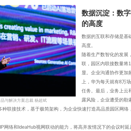
数据沉淀：数字
的高度
数据的互联和存储是基
高度。
随着生产数智化的发展，带
联，园区内联接数量将
显。企业沟通协作更加
上，华为每天就有8万场
任务。最后，业务上云
露风险，企业遭受的勒索
产品与解决方案总裁 杨超斌
OT等多种联接技术，基于极简架构，为企业快速打造高品质园区网
网络和IdeaHub视网联动的能力，将高并发情况下的会议时延从2