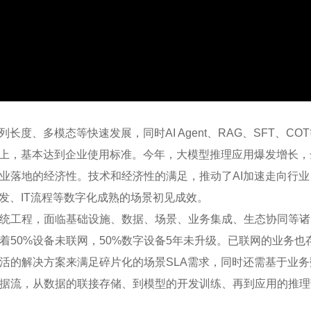
放
视
频
长度、多模态等快速发展，同时AI Agent、RAG、SFT、C
以上，基本达到企业使用标准。今年，大模型推理应用爆发增长，全
业落地的经济性。技术和经济性的满足，推动了AI加速走向行业
发、IT流程等数字化成熟的场景初见成效。
统工程，面临基础设施、数据、场景、业务集成、生态协同等诸
着50%设备未联网，50%数字设备5年未升级。已联网的业务
活的解决方案来满足碎片化的场景SLA需求，同时还需基于业
据流，从数据的联接存储、到模型的开发训练、再到应用的推理