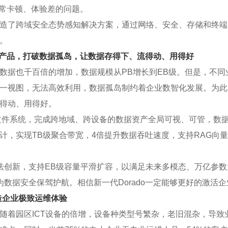
会议常卡顿、体验差的问题。
造了跨域安全态势感知解决方案，通过网络、安全、存储和终端
。
do全闪存产品，打破数据孤岛，让数据存得下、流得动、用得好
数据也千百倍的增加，数据规模从PB增长到EB级。但是，不
一视图，无法高效利用，数据孤岛制约着企业数智化发展。为此，
得动、用得好。
rse全局文件系统，完成跨地域、跨设备的数据资产全局可视、可管，
计，实现TB级聚合带宽，4倍提升数据吞吐速度，支持RAG向量
法创新，支持EB级容量平滑扩容，以满足未来多模态、万亿参数
数据安全保驾护航。相信新一代Dorado一定能够更好的激活
，打造企业极致运维体验
随着园区ICT设备的倍增，设备种类型号繁杂，老旧混杂，导致