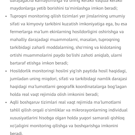
darajagacha kamaytirishga va uning kerakli vaqtda kerakli
maydonlarga yetib borishini taʼminlashga imkon beradi;
Tuproqni monitoring qilish tizimlari yer jinslarining umumiy
sifati va kimyoviy tarkibini kuzatish imkoniyatiga ega, bu esa
fermerlarga maʼlum ekinlarning hosildorligini oshirishga va
mahalliy darajadagi muammolarni, masalan, tuproqning
tarkibidagi zaharli moddalarning, shoʻrning va kislotaning
ortishi muammolarini paydo boʻlishi zahoti aniqlab, ularni
bartaraf etishga imkon beradi;
Hosildorlik monitoringi hosilni yigʻish paytida hosil haqidagi,
jumladan uning miqdori, sifati va tarkibidagi namlik darajasi
haqidagi maʼlumotlarni geografik koordinatalarga bogʻlagan
holda real vaqt rejimida olish imkonini beradi;
Aqlli boshqaruv tizimlari real vaqt rejimida maʼlumotlarni
tahlil qilish orqali oʻsimliklar va mikrorayonlarning individual
xususiyatlarini hisobga olgan holda yuqori samarali qishloq
xoʻjaligini monitoring qilishga va boshqarishga imkonini
beradi.