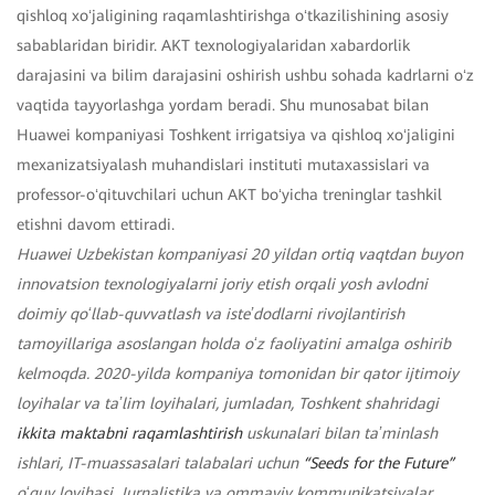
qishloq xoʻjaligining raqamlashtirishga oʻtkazilishining asosiy
sabablaridan biridir. AKT texnologiyalaridan xabardorlik
darajasini va bilim darajasini oshirish ushbu sohada kadrlarni oʻz
vaqtida tayyorlashga yordam beradi. Shu munosabat bilan
Huawei kompaniyasi Toshkent irrigatsiya va qishloq xoʻjaligini
mexanizatsiyalash muhandislari instituti mutaxassislari va
professor-oʻqituvchilari uchun AKT boʻyicha treninglar tashkil
etishni davom ettiradi.
Huawei Uzbekistan kompaniyasi 20 yildan ortiq vaqtdan buyon
innovatsion texnologiyalarni joriy etish orqali yosh avlodni
doimiy qoʻllab-quvvatlash va isteʼdodlarni rivojlantirish
tamoyillariga asoslangan holda oʻz faoliyatini amalga oshirib
kelmoqda. 2020-yilda kompaniya tomonidan bir qator ijtimoiy
loyihalar va taʼlim loyihalari, jumladan, Toshkent shahridagi
ikkita maktabni raqamlashtirish
uskunalari bilan taʼminlash
ishlari, IT-muassasalari talabalari uchun
“Seeds for the Future”
oʻquv loyihasi, Jurnalistika va ommaviy kommunikatsiyalar