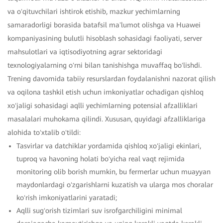
va oʻqituvchilari ishtirok etishib, mazkur yechimlarning
samaradorligi borasida batafsil maʼlumot olishga va Huawei
kompaniyasining bulutli hisoblash sohasidagi faoliyati, server
mahsulotlari va iqtisodiyotning agrar sektoridagi
texnologiyalarning oʻrni bilan tanishishga muvaffaq boʻlishdi.
Trening davomida tabiiy resurslardan foydalanishni nazorat qilish
va oqilona tashkil etish uchun imkoniyatlar ochadigan qishloq
xoʻjaligi sohasidagi aqlli yechimlarning potensial afzalliklari
masalalari muhokama qilindi. Xususan, quyidagi afzalliklariga
alohida toʻxtalib oʻtildi:
Tasvirlar va datchiklar yordamida qishloq xoʻjaligi ekinlari,
tuproq va havoning holati boʻyicha real vaqt rejimida
monitoring olib borish mumkin, bu fermerlar uchun muayyan
maydonlardagi oʻzgarishlarni kuzatish va ularga mos choralar
koʻrish imkoniyatlarini yaratadi;
Aqlli sugʻorish tizimlari suv isrofgarchiligini minimal