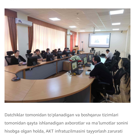
Datchiklar tomonidan toʻplanadigan va boshqaruv tizimlari
tomonidan qayta ishlanadigan axborotlar va maʼlumotlar sonini
hisobga olgan holda, AKT infratuzilmasini tayyorlash zarurati