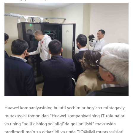
Huawei kompaniyasining bulutli yechimlar boʻyicha mintaqaviy
mutaxassisi tomonidan “Huawei kompaniyasining IT-uskunalari
va uning “aqlli qishloq xoʻjaligi”da qoʻllanilishi” mavzusida
taqdimotli maʼruza oʻtkazildi va unda TIQXMMI mutaxassislari