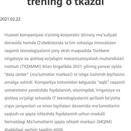
trening oʻtkazdi
2021.02.22
Huawei kompaniyasi oʻzining korporativ ijtimoiy ma’suliyati
doirasida hamda Oʻzbekistonda taʼlim sohasiga innovatsion
raqamli texnologiyalarni joriy etish maqsadida Toshkent
irrigatsiya va qishloq xoʻjaligini mexanizatsiyalash muhandislari
instituti (TIQXMMI) bilan birgalikda 2021-yilning yanvar oyida
“data center” (maʼlumotlar markazi) ni ishga tushirish loyihasini
amalga oshirdi. Kompaniya tomonidan kelgusida “aqlli” raqamli
universitetni yaratishda foydalanish, shuningdek, irrigatsiya va
qishloq xoʻjaligi sohasida IT texnologiyalarini qoʻllash boʻyicha
oʻquv jarayonlari va sinov loyihalari davomida maʼlumotlarini
saqlash va qayta ishlashda foydalanish uchun modulli
formatdagi Maʼlumotlarni qayta ishlash markazi (MQIM)
shaklidagi yechim taqdim etildi.