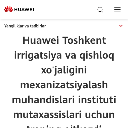
Toggl
Navig
Yangiliklar va tadbirlar
Huawei Toshkent
irrigatsiya va qishloq
xoʻjaligini
mexanizatsiyalash
muhandislari instituti
mutaxassislari uchun