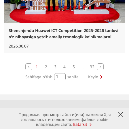
Shenchjenda Huawei ICT Competition 2025-2026 tanlovi
o‘z nihoyasiga yetdi: amaliy texnologik ko‘nikmalarni...
2026.06.07
1
2
3
4
5
...
32
Sahifaga o'tish
sahifa
Keyin
© 2026 Huawei
Продолжая просмотр сайта и(или) нажимая X, я
соглашаюсь с использованием файлов cookie
Bog'lanish
Foydalanish shartlari
Maxfiylik siyosati
владельцем сайта.
Batafsil