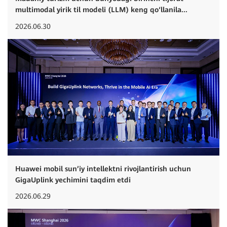
multimodal yirik til modeli (LLM) keng qo‘llanila...
2026.06.30
Huawei mobil sun’iy intellektni rivojlantirish uchun
GigaUplink yechimini taqdim etdi
2026.06.29