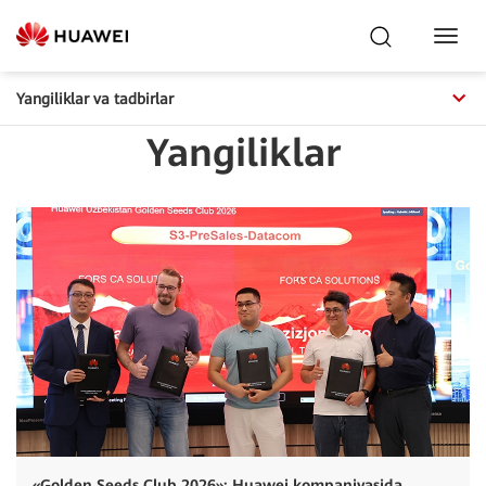
Toggl
Navig
Yangiliklar va tadbirlar
Yangiliklar
«Golden Seeds Club 2026»: Huawei kompaniyasida