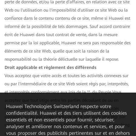
perte de données, et/ou la perte d'affaires, en relation avec ce site
Web ou l'utilisation ou l'impossibilité d'utiliser ce site Web ou la
confiance dans le contenu contenu de ce site, même si Huawei est
informé de la possibilité de tels dommages. Sauf accord contraire
écrit de Huawei dans tout contrat de vente, dans la mesure
permise par la loi applicable, Huawei ne sera pas responsable des
éléments de ce site Web, quelle que soit la raison de la
responsabilité ou la théorie délictuelle sur laquelle il repose.
Droit applicable et règlement des différends
Vous acceptez que votre accès et toutes les activités connexes sur
ou par l'intermédiaire de ce site Web soient régis par, interprétés,
et interprétés conformément aux lois de la **. du Peuple Vous
acceptez que tout litige entre les parties découlant de ou en
Huawei Technologies Switzerland
respecte votre
relation avec cette CGU ou votre accès et toutes les activités
confidentialité. Huawei et des tiers utilisent des cookies
connexes sur ou par l'intermédiaire de ce site Web sera régi par
essentiels et non essentiels pour fournir, sécuriser,
un tribunal ayant juridiction à Shenzhen, Province du Guangdong
analyser et améliorer nos contenus et services, et pour
vous proposer des publicités pertinentes sur et en dehors
du **. du Peuple.