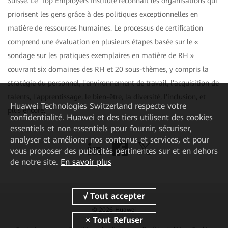
Suisse. Le 'Top Employers Institute'reconnaît les organisations qui
priorisent les gens grâce à des politiques exceptionnelles en
matière de ressources humaines. Le processus de certification
comprend une évaluation en plusieurs étapes basée sur le «
sondage sur les pratiques exemplaires en matière de RH »
couvrant six domaines des RH et 20 sous-thèmes, y compris la
stratégie du personnel, l'environnement de travail, l'acquisition de
talents, l'apprentissage, le bien-être, la diversité, l'inclusion, et
Huawei Technologies Switzerland
respecte votre
plus encore.
confidentialité. Huawei et des tiers utilisent des cookies
essentiels et non essentiels pour fournir, sécuriser,
analyser et améliorer nos contenus et services, et pour
vous proposer des publicités pertinentes sur et en dehors
de notre site.
En savoir plus
© 2026 Huawei