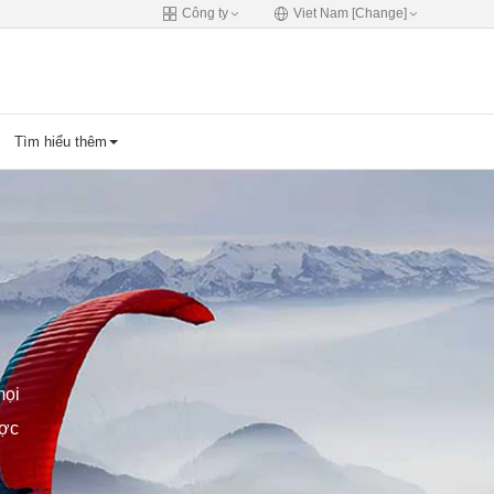
Công ty
Viet Nam [Change]
Tìm hiểu thêm
mọi
ược