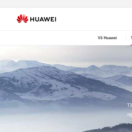
Về Huawei
Tầ
ng