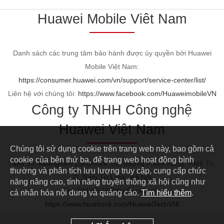
Huawei Mobile Viêt Nam
Danh sách các trung tâm bảo hành được ủy quyền bởi Huawei
Mobile Việt Nam:
https://consumer.huawei.com/vn/support/service-center/list/
Liên hệ với chúng tôi:
https://www.facebook.com/HuaweimobileVN
Công ty TNHH Công nghệ
Huawei Việt Nam
Chúng tôi sử dụng cookie trên trang web này, bao gồm cả
cookie của bên thứ ba, để trang web hoạt động bình
Tầng 33, Keangnam Landmark, E6, đường Phạm Hùng, P.Mễ Trì,
thường và phân tích lưu lượng truy cập, cung cấp chức
Q. Nam Từ Liêm, Hà Nội
năng nâng cao, tính năng truyền thông xã hội cũng như
Tel: 02435538000 / Facebook:
cá nhân hóa nội dung và quảng cáo.
Tìm hiểu thêm
.
https://www.facebook.com/HuaweiTechVN/